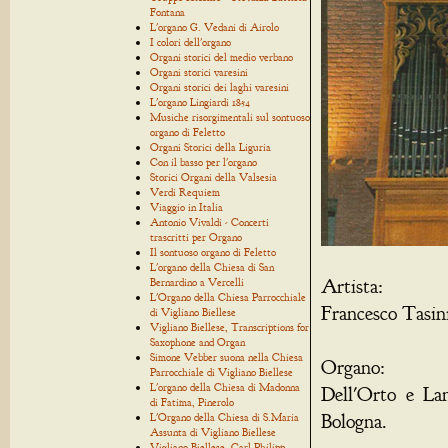
Fontana
L'organo G. Vedani di Airolo
I colori dell'organo
Organi storici del medio verbano
Organi storici varesini
Organi storici dei laghi varesini
L'organo Lingiardi 1854
Musiche risorgimentali sul sontuoso
organo di Feletto
Organi Storici della Liguria
Con il basso per l'organo
Storici Organi della Valsesia
Verdi Requiem
Viaggio in Italia
Antonio Vivaldi - Concerti
trascritti per Organo
Il sontuoso organo di Feletto
L'organo della Chiesa di San
Artista:
Bernardino a Vercelli
L'Organo della Chiesa Parrocchiale
Francesco Tasin
di Vigliano Biellese
Vigliano Biellese, Transcriptions for
Saxophone and Organ
Simone Vebber suona nella Chiesa
Organo:
Parrocchiale di Vigliano Biellese
L'organo della Chiesa di Madonna
Dell'Orto e La
di Fatima, Pinerolo
Bologna.
L'Organo della Chiesa di S.Maria
Assunta di Vigliano Biellese
Vigliano Biellese, Carl Philipp