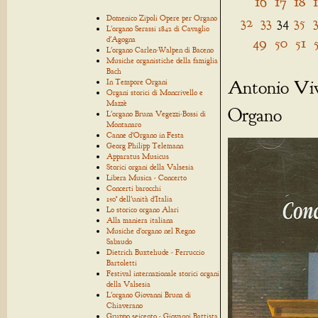
16
17
18
Domenico Zipoli Opere per Organo
32
33
34
35
L'organo Serassi 1842 di Cavaglio
49
50
51
d'Agogna
L'organo Carlen-Walpen di Baceno
Musiche organistiche della famiglia
Bach
Antonio Viva
In Tempore Organi
Organi storici di Moncrivello e
Mazzè
Organo
L'organo Bruna Vegezzi-Bossi di
Montanaro
Canne d'Organo in Festa
Georg Philipp Telemann
Apparatus Musicus
Storici organi della Valsesia
Libera Musica - Concerto
Concerti barocchi
150° dell'unità d'Italia
Lo storico organo Alari
Alla maniera italiana
Musiche d'organo nel Regno
Sabaudo
Dietrich Buxtehude - Ferruccio
Bartoletti
Festival internazionale storici organi
della Valsesia
L'organo Giovanni Bruna di
Chiaverano
Gruppo seicento - Giovanni Battista