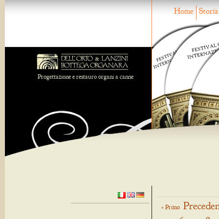
Home
Storia
Progettazione e restauro organi a canne
Preceden
« Primo