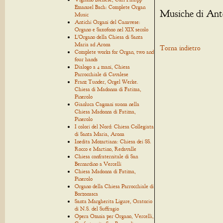
Emanuel Bach: Complete Organ
Musiche di Ant
Music
Antichi Organi del Canavese:
Organo e Saxofono nel XIX secolo
L'Organo della Chiesa di Santa
Maria ad Arona
Torna indietro
Complete works for Organ, two and
four hands
Dialogo a 4 mani, Chiesa
Parrocchiale di Cavalese
Franz Tunder, Orgel Werke.
Chiesa di Madonna di Fatima,
Pinerolo
Gianluca Cagnani suona nella
Chiesa Madonna di Fatima,
Pinerolo
I colori del Nord: Chiesa Collegiata
di Santa Maria, Arona
Inedita Mozartiana: Chiesa dei SS.
Rocco e Martino, Redavalle
Chiesa confraternitale di San
Bernardino a Vercelli
Chiesa Madonna di Fatima,
Pinerolo
Organo della Chiesa Parrocchiale di
Borzonasca
Santa Margherita Ligure, Oratorio
di N.S. del Suffragio
Opera Omnia per Organo, Vercelli,