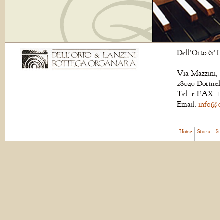
Dell'Orto & L
Via Mazzini, 
28040 Dormell
Tel. e FAX +
Email:
info@de
Home
Storia
S