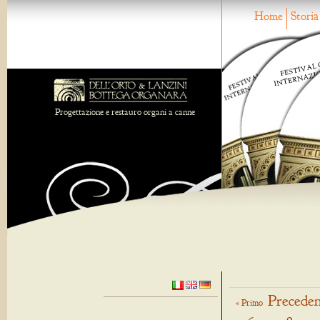
Home
Storia
Progettazione e restauro organi a canne
Preceden
« Primo