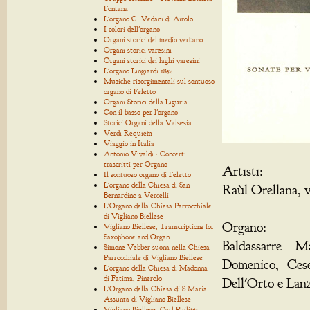
Fontana
L'organo G. Vedani di Airolo
I colori dell'organo
Organi storici del medio verbano
Organi storici varesini
Organi storici dei laghi varesini
L'organo Lingiardi 1854
Musiche risorgimentali sul sontuoso
organo di Feletto
Organi Storici della Liguria
Con il basso per l'organo
Storici Organi della Valsesia
Verdi Requiem
Viaggio in Italia
Antonio Vivaldi - Concerti
trascritti per Organo
Artisti:
Il sontuoso organo di Feletto
L'organo della Chiesa di San
Raùl Orellana, v
Bernardino a Vercelli
L'Organo della Chiesa Parrocchiale
di Vigliano Biellese
Organo:
Vigliano Biellese, Transcriptions for
Saxophone and Organ
Baldassarre M
Simone Vebber suona nella Chiesa
Parrocchiale di Vigliano Biellese
Domenico, Cese
L'organo della Chiesa di Madonna
di Fatima, Pinerolo
Dell'Orto e Lanz
L'Organo della Chiesa di S.Maria
Assunta di Vigliano Biellese
Vigliano Biellese, Carl Philipp