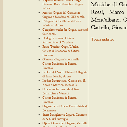
Musiche di Gio
Emanuel Bach: Complete Organ
Music
Rossi, Marco 
Antichi Organi del Canavese:
Organo e Saxofono nel XIX secolo
Mont'albano, G
L'Organo della Chiesa di Santa
Maria ad Arona
Castello, Giova
Complete works for Organ, two and
four hands
Dialogo a 4 mani, Chiesa
Torna indietro
Parrocchiale di Cavalese
Franz Tunder, Orgel Werke.
Chiesa di Madonna di Fatima,
Pinerolo
Gianluca Cagnani suona nella
Chiesa Madonna di Fatima,
Pinerolo
I colori del Nord: Chiesa Collegiata
di Santa Maria, Arona
Inedita Mozartiana: Chiesa dei SS.
Rocco e Martino, Redavalle
Chiesa confraternitale di San
Bernardino a Vercelli
Chiesa Madonna di Fatima,
Pinerolo
Organo della Chiesa Parrocchiale di
Borzonasca
Santa Margherita Ligure, Oratorio
di N.S. del Suffragio
Opera Omnia per Organo, Vercelli,