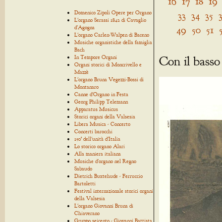
16
17
18
19
Domenico Zipoli Opere per Organo
33
34
35
L'organo Serassi 1842 di Cavaglio
49
50
51
d'Agogna
L'organo Carlen-Walpen di Baceno
Musiche organistiche della famiglia
Bach
Con il basso
In Tempore Organi
Organi storici di Moncrivello e
Mazzè
L'organo Bruna Vegezzi-Bossi di
Montanaro
Canne d'Organo in Festa
Georg Philipp Telemann
Apparatus Musicus
Storici organi della Valsesia
Libera Musica - Concerto
Concerti barocchi
150° dell'unità d'Italia
Lo storico organo Alari
Alla maniera italiana
Musiche d'organo nel Regno
Sabaudo
Dietrich Buxtehude - Ferruccio
Bartoletti
Festival internazionale storici organi
della Valsesia
L'organo Giovanni Bruna di
Chiaverano
Gruppo seicento - Giovanni Battista