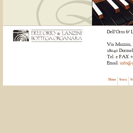
Dell'Orto & L
Via Mazzini, 
28040 Dormell
Tel. e FAX +
Email:
info@de
Home
Storia
S