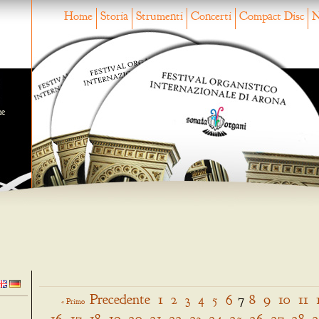
Home
Storia
Strumenti
Concerti
Compact Disc
N
ne
Precedente
1
2
3
4
5
6
7
8
9
10
11
« Primo
16
17
18
19
20
21
22
23
24
25
26
27
28