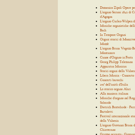
Domenico Zipoli Opere p
L'organo Serassi 1842 di C
d'Agogna
L'organo Carlen-Walpen d
Musiche organistiche dell
Bach
In Tempore Organi
Organi storici di Moncrive
Mazzè
L'organo Bruna Vegezzi-Bo
Montanaro
Canne d'Organo in Festa
Georg Philipp Telemann
Apparatus Musicus
Storici organi della Valses
Libera Musica - Concerto
Concerti barocchi
150° dell'unità d'Italia
Lo storico organo Alari
Alla maniera italiana
Musiche d'organo nel Reg
Sabaudo
Dietrich Buxtehude - Ferr
Bartoletti
Festival internazionale sto
della Valsesia
L'organo Giovanni Bruna d
Chiaverano
Gruppo seicento - Giovann