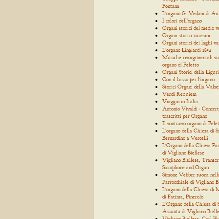
Fontana
L'organo G. Vedani di Air
I colori dell'organo
Organi storici del medio 
Organi storici varesini
Organi storici dei laghi va
L'organo Lingiardi 1854
Musiche risorgimentali su
organo di Feletto
Organi Storici della Ligur
Con il basso per l'organo
Storici Organi della Valse
Verdi Requiem
Viaggio in Italia
Antonio Vivaldi - Concert
trascritti per Organo
Il sontuoso organo di Fele
L'organo della Chiesa di S
Bernardino a Vercelli
L'Organo della Chiesa Par
di Vigliano Biellese
Vigliano Biellese, Transcr
Saxophone and Organ
Simone Vebber suona nell
Parrocchiale di Vigliano B
L'organo della Chiesa di
di Fatima, Pinerolo
L'Organo della Chiesa di
Assunta di Vigliano Biell
Vigliano Biellese, Carl Ph