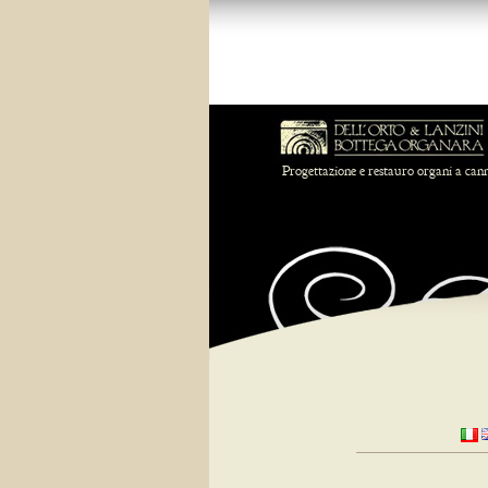
Progettazione e restauro organi a can