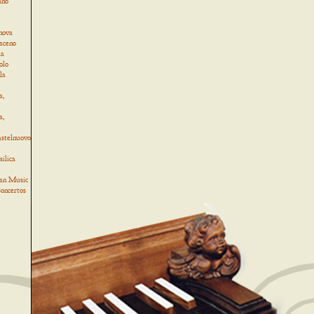
ino
,
nova
Baceno
la
olo
la
a,
a,
astelnuovo
ilica
an Music
oncertos