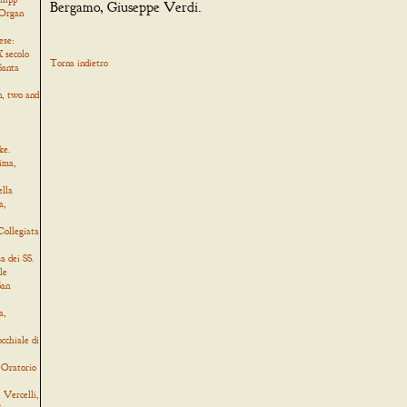
Bergamo, Giuseppe Verdi.
 Organ
ese:
 secolo
Torna indietro
Santa
, two and
ke.
ima,
ella
a,
Collegiata
a dei SS.
le
San
a,
cchiale di
 Oratorio
Vercelli,