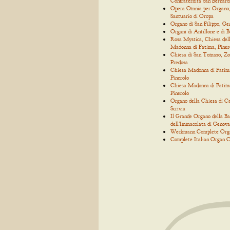
Confraternita San Bernard
Opera Omnia per Organo
Santuario di Oropa
Organo di San Filippo, Ge
Organi di Antillone e di 
Rosa Mystica, Chiesa del
Madonna di Fatima, Piner
Chiesa di San Tomaso, Zo
Predosa
Chiesa Madonna di Fatim
Pinerolo
Chiesa Madonna di Fatim
Pinerolo
Organo della Chiesa di C
Scrivia
Il Grande Organo della Bas
dell'Immacolata di Genova
Weckmann Complete Org
Complete Italian Organ C