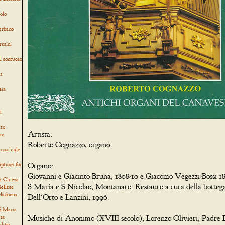
olo
verbano
resini
l sontuoso
ia
sia
i
tto
Artista:
an
Roberto Cognazzo, organo
rocchiale
iptions for
Organo:
Giovanni e Giacinto Bruna, 1808-10 e Giacomo Vegezzi-Bossi 18
a Chiesa
S.Maria e S.Nicolao, Montanaro. Restauro a cura della botteg
iellese
 Madonna
Dell'Orto e Lanzini, 1996.
 S.Maria
ese
Musiche di Anonimo (XVIII secolo), Lorenzo Olivieri, Padre 
ilipp