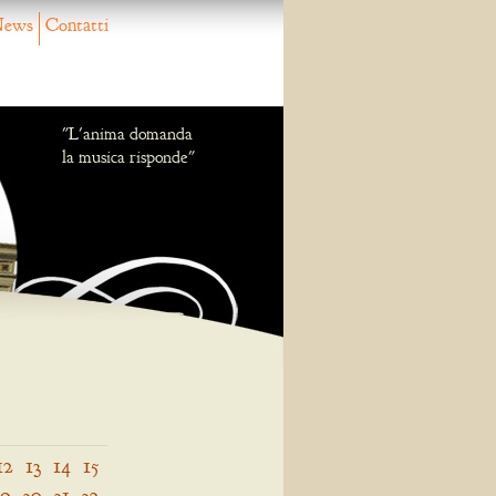
ews
Contatti
"L'anima domanda
la musica risponde"
12
13
14
15
29
30
31
32