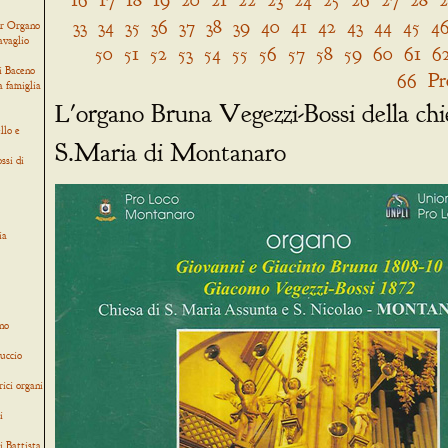
33
34
35
36
37
38
39
40
41
42
43
44
45
4
er Organo
avaglio
50
51
52
53
54
55
56
57
58
59
60
61
6
i Baceno
66
Pr
a famiglia
L'organo Bruna Vegezzi-Bossi della chi
llo e
S.Maria di Montanaro
ssi di
ia
no
uccio
rici organi
i
i Battista