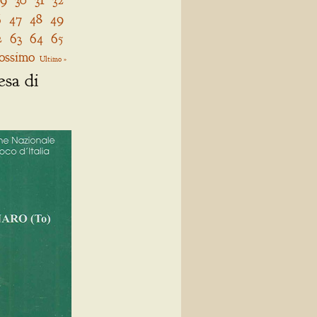
6
47
48
49
2
63
64
65
ossimo
Ultimo »
esa di