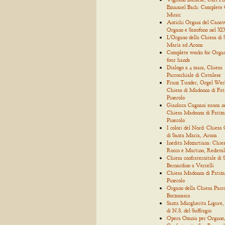
Emanuel Bach: Complete
Music
Antichi Organi del Canav
Organo e Saxofono nel XIX
L'Organo della Chiesa di 
Maria ad Arona
Complete works for Organ
four hands
Dialogo a 4 mani, Chiesa
Parrocchiale di Cavalese
Franz Tunder, Orgel Wer
Chiesa di Madonna di Fat
Pinerolo
Gianluca Cagnani suona n
Chiesa Madonna di Fatim
Pinerolo
I colori del Nord: Chiesa 
di Santa Maria, Arona
Inedita Mozartiana: Chies
Rocco e Martino, Redaval
Chiesa confraternitale di 
Bernardino a Vercelli
Chiesa Madonna di Fatim
Pinerolo
Organo della Chiesa Parro
Borzonasca
Santa Margherita Ligure,
di N.S. del Suffragio
Opera Omnia per Organo, 