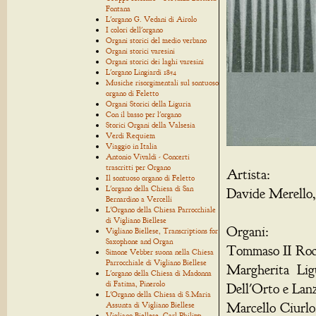
Fontana
L'organo G. Vedani di Airolo
I colori dell'organo
Organi storici del medio verbano
Organi storici varesini
Organi storici dei laghi varesini
L'organo Lingiardi 1854
Musiche risorgimentali sul sontuoso
organo di Feletto
Organi Storici della Liguria
Con il basso per l'organo
Storici Organi della Valsesia
Verdi Requiem
Viaggio in Italia
Antonio Vivaldi - Concerti
trascritti per Organo
Artista:
Il sontuoso organo di Feletto
L'organo della Chiesa di San
Davide Merello,
Bernardino a Vercelli
L'Organo della Chiesa Parrocchiale
di Vigliano Biellese
Organi:
Vigliano Biellese, Transcriptions for
Saxophone and Organ
Tommaso II Rocc
Simone Vebber suona nella Chiesa
Parrocchiale di Vigliano Biellese
Margherita Lig
L'organo della Chiesa di Madonna
di Fatima, Pinerolo
Dell'Orto e Lan
L'Organo della Chiesa di S.Maria
Marcello Ciurlo
Assunta di Vigliano Biellese
Vigliano Biellese, Carl Philipp