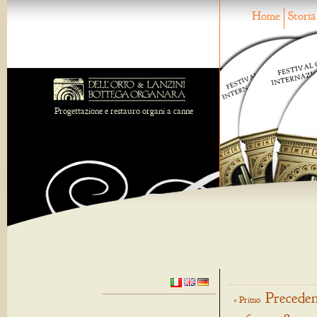
Home
Storia
Progettazione e restauro organi a canne
Preceden
« Primo