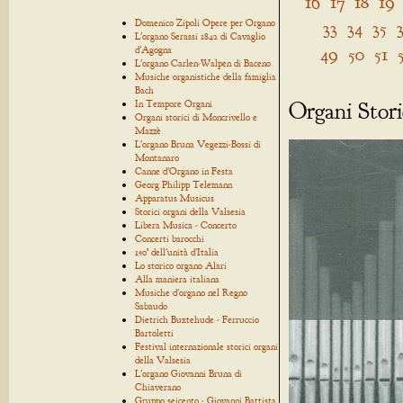
16
17
18
19
Domenico Zipoli Opere per Organo
33
34
35
L'organo Serassi 1842 di Cavaglio
49
50
51
d'Agogna
L'organo Carlen-Walpen di Baceno
Musiche organistiche della famiglia
Bach
Organi Stori
In Tempore Organi
Organi storici di Moncrivello e
Mazzè
L'organo Bruna Vegezzi-Bossi di
Montanaro
Canne d'Organo in Festa
Georg Philipp Telemann
Apparatus Musicus
Storici organi della Valsesia
Libera Musica - Concerto
Concerti barocchi
150° dell'unità d'Italia
Lo storico organo Alari
Alla maniera italiana
Musiche d'organo nel Regno
Sabaudo
Dietrich Buxtehude - Ferruccio
Bartoletti
Festival internazionale storici organi
della Valsesia
L'organo Giovanni Bruna di
Chiaverano
Gruppo seicento - Giovanni Battista