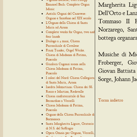
Margherita Lig
Emanuel Bach: Complete Organ
Music
Dell'Orto e Lanz
Antichi Organi del Canavese:
Organo e Saxofono nel XIX secolo
Tommaso II Ro
L'Organo della Chiesa di Santa
Maria ad Arona
Norzarego, San
Complete works for Organ, two and
bottega organar
four hands
Dialogo a 4 mani, Chiesa
Parrocchiale di Cavalese
Franz Tunder, Orgel Werke.
Musiche di Mic
Chiesa di Madonna di Fatima,
Pinerolo
Froberger, Gio
Gianluca Cagnani suona nella
Chiesa Madonna di Fatima,
Giovan Battista
Pinerolo
Sorge, Johann Ja
I colori del Nord: Chiesa Collegiata
di Santa Maria, Arona
Inedita Mozartiana: Chiesa dei SS.
Rocco e Martino, Redavalle
Chiesa confraternitale di San
Torna indietro
Bernardino a Vercelli
Chiesa Madonna di Fatima,
Pinerolo
Organo della Chiesa Parrocchiale di
Borzonasca
Santa Margherita Ligure, Oratorio
di N.S. del Suffragio
Opera Omnia per Organo, Vercelli,