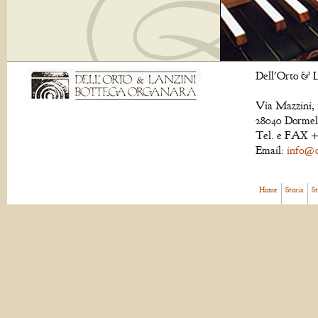
Dell'Orto & L
Via Mazzini, 
28040 Dormell
Tel. e FAX +
Email:
info@de
Home
Storia
S