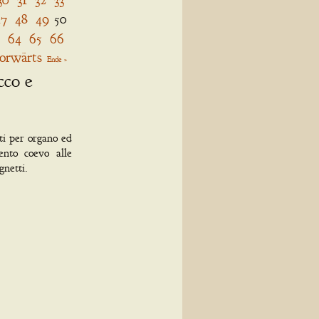
47
48
49
50
64
65
66
orwärts
Ende »
cco e
tti per organo ed
ento coevo alle
gnetti.