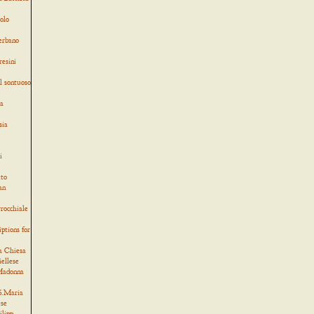
olo
verbano
resini
l sontuoso
ia
sia
i
tto
an
rocchiale
iptions for
a Chiesa
iellese
 Madonna
 S.Maria
ese
ilipp