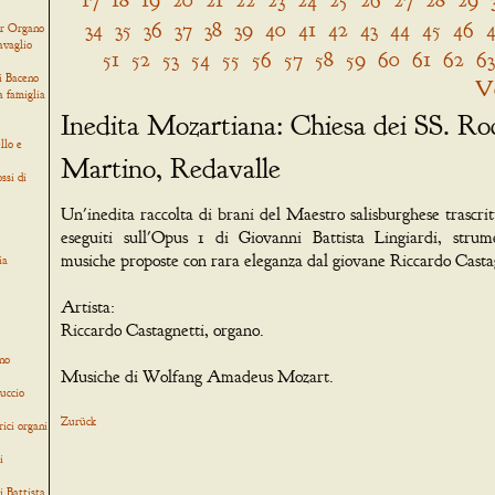
34
35
36
37
38
39
40
41
42
43
44
45
46
er Organo
avaglio
51
52
53
54
55
56
57
58
59
60
61
62
63
i Baceno
V
a famiglia
Inedita Mozartiana: Chiesa dei SS. Ro
llo e
Martino, Redavalle
ssi di
Un'inedita raccolta di brani del Maestro salisburghese trascri
eseguiti sull'Opus 1 di Giovanni Battista Lingiardi, strum
musiche proposte con rara eleganza dal giovane Riccardo Casta
ia
Artista:
Riccardo Castagnetti, organo.
no
Musiche di Wolfang Amadeus Mozart.
uccio
Zurück
rici organi
i
i Battista