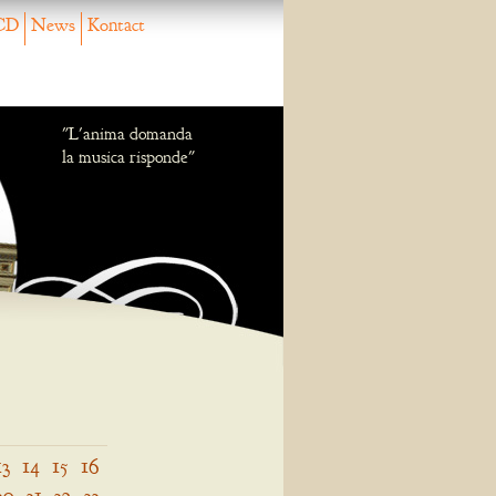
CD
News
Kontact
"L'anima domanda
la musica risponde"
13
14
15
16
30
31
32
33