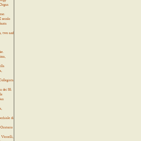
 Organ
ese:
 secolo
Santa
, two and
ke.
ima,
ella
a,
Collegiata
a dei SS.
le
San
a,
cchiale di
 Oratorio
Vercelli,