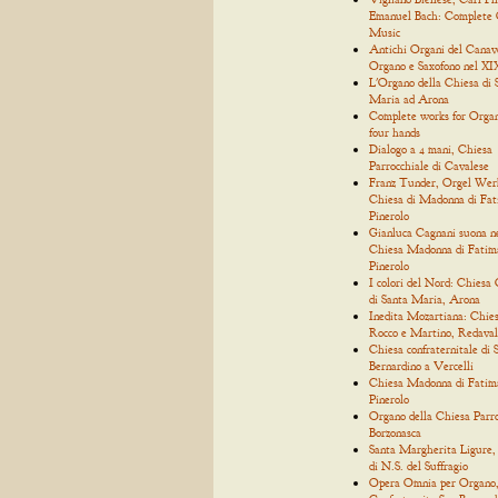
Emanuel Bach: Complete
Music
Antichi Organi del Canav
Organo e Saxofono nel XIX
L'Organo della Chiesa di 
Maria ad Arona
Complete works for Organ
four hands
Dialogo a 4 mani, Chiesa
Parrocchiale di Cavalese
Franz Tunder, Orgel Wer
Chiesa di Madonna di Fat
Pinerolo
Gianluca Cagnani suona n
Chiesa Madonna di Fatim
Pinerolo
I colori del Nord: Chiesa 
di Santa Maria, Arona
Inedita Mozartiana: Chies
Rocco e Martino, Redaval
Chiesa confraternitale di 
Bernardino a Vercelli
Chiesa Madonna di Fatim
Pinerolo
Organo della Chiesa Parro
Borzonasca
Santa Margherita Ligure,
di N.S. del Suffragio
Opera Omnia per Organo, 