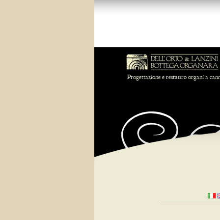
Progettazione e restauro organi a can