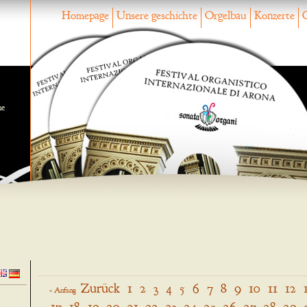
Homepage
Unsere geschichte
Orgelbau
Konzerte
ne
Zurück
1
2
3
4
5
6
7
8
9
10
11
12
« Anfang
17
18
19
20
21
22
23
24
25
26
27
28
29