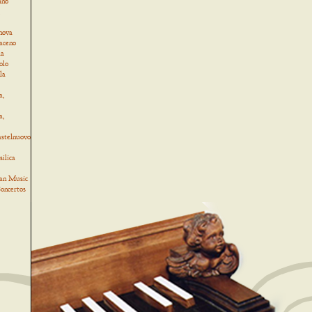
ino
,
nova
Baceno
la
olo
la
a,
a,
astelnuovo
ilica
an Music
oncertos