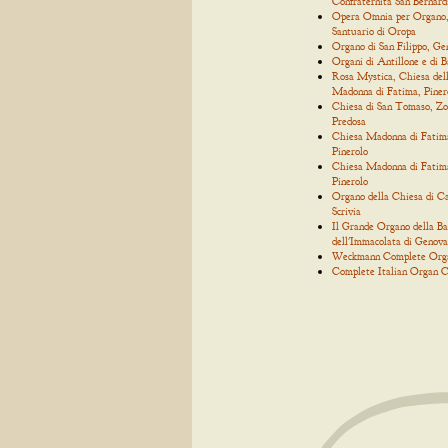
Confraternita San Bernard
Opera Omnia per Organo
Santuario di Oropa
Organo di San Filippo, Ge
Organi di Antillone e di 
Rosa Mystica, Chiesa del
Madonna di Fatima, Piner
Chiesa di San Tomaso, Zo
Predosa
Chiesa Madonna di Fatim
Pinerolo
Chiesa Madonna di Fatim
Pinerolo
Organo della Chiesa di C
Scrivia
Il Grande Organo della Bas
dell'Immacolata di Genova
Weckmann Complete Org
Complete Italian Organ C