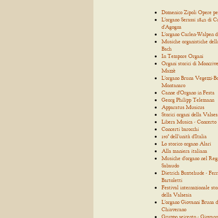
Domenico Zipoli Opere p
L'organo Serassi 1842 di C
d'Agogna
L'organo Carlen-Walpen d
Musiche organistiche dell
Bach
In Tempore Organi
Organi storici di Moncrive
Mazzè
L'organo Bruna Vegezzi-Bo
Montanaro
Canne d'Organo in Festa
Georg Philipp Telemann
Apparatus Musicus
Storici organi della Valses
Libera Musica - Concerto
Concerti barocchi
150° dell'unità d'Italia
Lo storico organo Alari
Alla maniera italiana
Musiche d'organo nel Reg
Sabaudo
Dietrich Buxtehude - Ferr
Bartoletti
Festival internazionale sto
della Valsesia
L'organo Giovanni Bruna d
Chiaverano
Gruppo seicento - Giovann