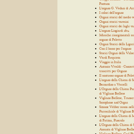
Fontana
L'organo G. Vedani di Air
I colori dell'organo
Organi storici del medio 
Organi storici varesini
Organi storici dei laghi va
L'organo Lingiardi 1854
Musiche risorgimentali su
organo di Feletto
Organi Storici della Ligur
Con il basso per l'organo
Storici Organi della Valse
Verdi Requiem
Viaggio in Italia
Antonio Vivaldi - Concert
trascritti per Organo
Il sontuoso organo di Fele
L'organo della Chiesa di S
Bernardino a Vercelli
L'Organo della Chiesa Par
di Vigliano Biellese
Vigliano Biellese, Transcr
Saxophone and Organ
Simone Vebber suona nell
Parrocchiale di Vigliano B
L'organo della Chiesa di
di Fatima, Pinerolo
L'Organo della Chiesa di
Assunta di Vigliano Biell
Vigliano Biellese, Carl Ph