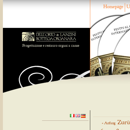
Homepage
U
Progettazione e restauro organi a canne
Zurü
« Anfang