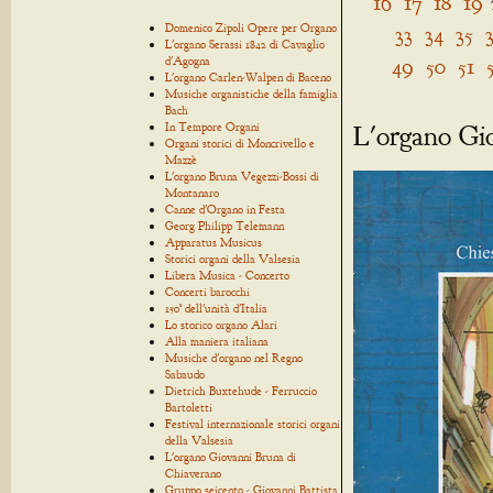
16
17
18
19
Domenico Zipoli Opere per Organo
33
34
35
L'organo Serassi 1842 di Cavaglio
49
50
51
d'Agogna
L'organo Carlen-Walpen di Baceno
Musiche organistiche della famiglia
Bach
L'organo Gi
In Tempore Organi
Organi storici di Moncrivello e
Mazzè
L'organo Bruna Vegezzi-Bossi di
Montanaro
Canne d'Organo in Festa
Georg Philipp Telemann
Apparatus Musicus
Storici organi della Valsesia
Libera Musica - Concerto
Concerti barocchi
150° dell'unità d'Italia
Lo storico organo Alari
Alla maniera italiana
Musiche d'organo nel Regno
Sabaudo
Dietrich Buxtehude - Ferruccio
Bartoletti
Festival internazionale storici organi
della Valsesia
L'organo Giovanni Bruna di
Chiaverano
Gruppo seicento - Giovanni Battista