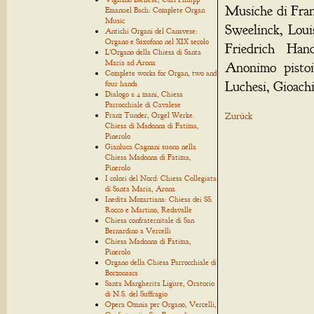
Musiche di Fran
Emanuel Bach: Complete Organ
Music
Sweelinck, Loui
Antichi Organi del Canavese:
Organo e Saxofono nel XIX secolo
Friedrich Han
L'Organo della Chiesa di Santa
Maria ad Arona
Anonimo pistoi
Complete works for Organ, two and
Luchesi, Gioachi
four hands
Dialogo a 4 mani, Chiesa
Parrocchiale di Cavalese
Franz Tunder, Orgel Werke.
Zurück
Chiesa di Madonna di Fatima,
Pinerolo
Gianluca Cagnani suona nella
Chiesa Madonna di Fatima,
Pinerolo
I colori del Nord: Chiesa Collegiata
di Santa Maria, Arona
Inedita Mozartiana: Chiesa dei SS.
Rocco e Martino, Redavalle
Chiesa confraternitale di San
Bernardino a Vercelli
Chiesa Madonna di Fatima,
Pinerolo
Organo della Chiesa Parrocchiale di
Borzonasca
Santa Margherita Ligure, Oratorio
di N.S. del Suffragio
Opera Omnia per Organo, Vercelli,