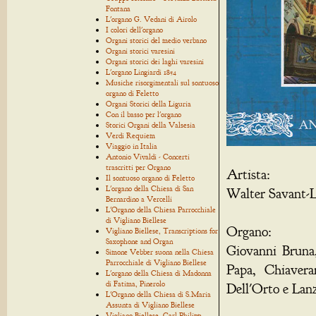
Fontana
L'organo G. Vedani di Airolo
I colori dell'organo
Organi storici del medio verbano
Organi storici varesini
Organi storici dei laghi varesini
L'organo Lingiardi 1854
Musiche risorgimentali sul sontuoso
organo di Feletto
Organi Storici della Liguria
Con il basso per l'organo
Storici Organi della Valsesia
Verdi Requiem
Viaggio in Italia
Antonio Vivaldi - Concerti
trascritti per Organo
Artista:
Il sontuoso organo di Feletto
L'organo della Chiesa di San
Walter Savant-L
Bernardino a Vercelli
L'Organo della Chiesa Parrocchiale
di Vigliano Biellese
Organo:
Vigliano Biellese, Transcriptions for
Saxophone and Organ
Giovanni Bruna,
Simone Vebber suona nella Chiesa
Parrocchiale di Vigliano Biellese
Papa, Chiavera
L'organo della Chiesa di Madonna
di Fatima, Pinerolo
Dell'Orto e Lanz
L'Organo della Chiesa di S.Maria
Assunta di Vigliano Biellese
Vigliano Biellese, Carl Philipp