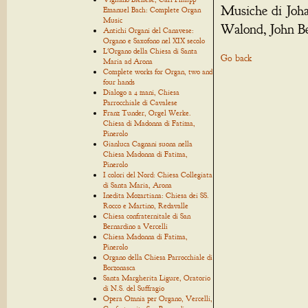
Musiche di Joh
Emanuel Bach: Complete Organ
Music
Walond, John Be
Antichi Organi del Canavese:
Organo e Saxofono nel XIX secolo
L'Organo della Chiesa di Santa
Go back
Maria ad Arona
Complete works for Organ, two and
four hands
Dialogo a 4 mani, Chiesa
Parrocchiale di Cavalese
Franz Tunder, Orgel Werke.
Chiesa di Madonna di Fatima,
Pinerolo
Gianluca Cagnani suona nella
Chiesa Madonna di Fatima,
Pinerolo
I colori del Nord: Chiesa Collegiata
di Santa Maria, Arona
Inedita Mozartiana: Chiesa dei SS.
Rocco e Martino, Redavalle
Chiesa confraternitale di San
Bernardino a Vercelli
Chiesa Madonna di Fatima,
Pinerolo
Organo della Chiesa Parrocchiale di
Borzonasca
Santa Margherita Ligure, Oratorio
di N.S. del Suffragio
Opera Omnia per Organo, Vercelli,