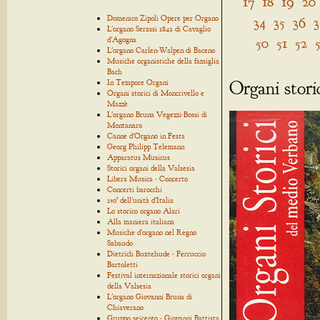
17
18
19
20
Domenico Zipoli Opere per Organo
34
35
36
3
L'organo Serassi 1842 di Cavaglio
50
51
52
d'Agogna
L'organo Carlen-Walpen di Baceno
Musiche organistiche della famiglia
Bach
Organi stori
In Tempore Organi
Organi storici di Moncrivello e
Mazzè
L'organo Bruna Vegezzi-Bossi di
Montanaro
Canne d'Organo in Festa
Georg Philipp Telemann
Apparatus Musicus
Storici organi della Valsesia
Libera Musica - Concerto
Concerti barocchi
150° dell'unità d'Italia
Lo storico organo Alari
Alla maniera italiana
Musiche d'organo nel Regno
Sabaudo
Dietrich Buxtehude - Ferruccio
Bartoletti
Festival internazionale storici organi
della Valsesia
L'organo Giovanni Bruna di
Chiaverano
Gruppo seicento - Giovanni Battista