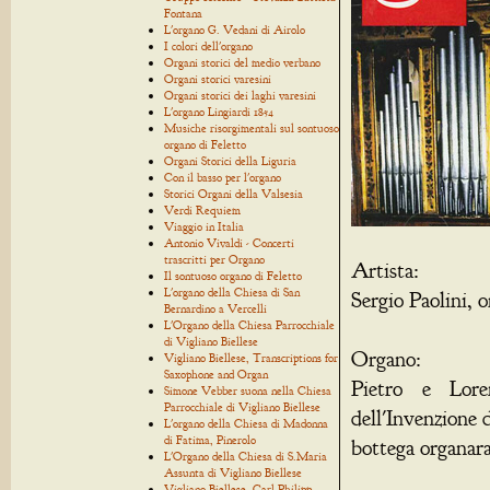
Fontana
L'organo G. Vedani di Airolo
I colori dell'organo
Organi storici del medio verbano
Organi storici varesini
Organi storici dei laghi varesini
L'organo Lingiardi 1854
Musiche risorgimentali sul sontuoso
organo di Feletto
Organi Storici della Liguria
Con il basso per l'organo
Storici Organi della Valsesia
Verdi Requiem
Viaggio in Italia
Antonio Vivaldi - Concerti
trascritti per Organo
Artista:
Il sontuoso organo di Feletto
L'organo della Chiesa di San
Sergio Paolini, 
Bernardino a Vercelli
L'Organo della Chiesa Parrocchiale
di Vigliano Biellese
Organo:
Vigliano Biellese, Transcriptions for
Saxophone and Organ
Pietro e Lore
Simone Vebber suona nella Chiesa
Parrocchiale di Vigliano Biellese
dell'Invenzione 
L'organo della Chiesa di Madonna
di Fatima, Pinerolo
bottega organara
L'Organo della Chiesa di S.Maria
Assunta di Vigliano Biellese
Vigliano Biellese, Carl Philipp