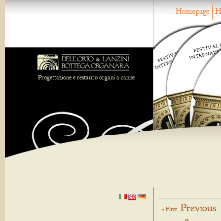
Homepage
H
Progettazione e restauro organi a canne
Previous
« First