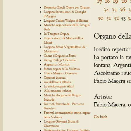
17
18
19
20
Domenico Zipoli Opere per Organo
34
35
36
3
L'organo Serassi 1842 di Cavaglio
50
51
52
53
5
d'Agogna
L'organo Carlen-Walpen di Baceno
Musiche organistiche della famiglia
Bach
Organo della
In Tempore Organi
Organi storici di Moncrivello e
Mazzè
L'organo Bruna Vegezzi-Bossi di
Inedito reperto
Montanaro
Canne d'Organo in Festa
ha portato la mu
Georg Philipp Telemann
lontana Argenti
Apparatus Musicus
Storici organi della Valsesia
Ascoltiamo i suo
Libera Musica - Concerto
Concerti barocchi
Fabio Macera sul
150° dell'unità d'Italia
Lo storico organo Alari
Alla maniera italiana
Musiche d'organo nel Regno
Artista:
Sabaudo
Fabio Macera, o
Dietrich Buxtehude - Ferruccio
Bartoletti
Festival internazionale storici organi
Go back
della Valsesia
L'organo Giovanni Bruna di
Chiaverano
Gruppo seicento - Giovanni Battista