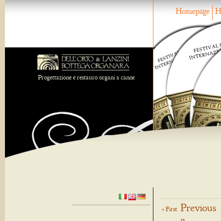
Homepage
H
Progettazione e restauro organi a canne
Previous
« First