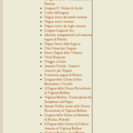
Fontana
L'organo G. Vedani di Airolo
I colori dell'organo
Organi storici del medio verbano
Organi storici varesini
Organi storici dei laghi varesini
L'organo Lingiardi 1854
Musiche risorgimentali sul sontuoso
organo di Feletto
Organi Storici della Liguria
Con il basso per l'organo
Storici Organi della Valsesia
Verdi Requiem
Viaggio in Italia
Antonio Vivaldi - Concerti
trascritti per Organo
Il sontuoso organo di Feletto
L'organo della Chiesa di San
Bernardino a Vercelli
L'Organo della Chiesa Parrocchiale
di Vigliano Biellese
Vigliano Biellese, Transcriptions for
Saxophone and Organ
Simone Vebber suona nella Chiesa
Parrocchiale di Vigliano Biellese
L'organo della Chiesa di Madonna
di Fatima, Pinerolo
L'Organo della Chiesa di S.Maria
Assunta di Vigliano Biellese
Vigliano Biellese, Carl Philipp