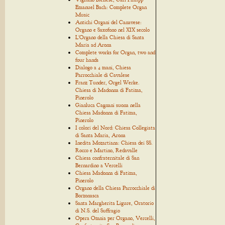
Emanuel Bach: Complete Organ
Music
Antichi Organi del Canavese:
Organo e Saxofono nel XIX secolo
L'Organo della Chiesa di Santa
Maria ad Arona
Complete works for Organ, two and
four hands
Dialogo a 4 mani, Chiesa
Parrocchiale di Cavalese
Franz Tunder, Orgel Werke.
Chiesa di Madonna di Fatima,
Pinerolo
Gianluca Cagnani suona nella
Chiesa Madonna di Fatima,
Pinerolo
I colori del Nord: Chiesa Collegiata
di Santa Maria, Arona
Inedita Mozartiana: Chiesa dei SS.
Rocco e Martino, Redavalle
Chiesa confraternitale di San
Bernardino a Vercelli
Chiesa Madonna di Fatima,
Pinerolo
Organo della Chiesa Parrocchiale di
Borzonasca
Santa Margherita Ligure, Oratorio
di N.S. del Suffragio
Opera Omnia per Organo, Vercelli,