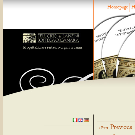
Homepage
H
Progettazione e restauro organi a canne
Previous
« First