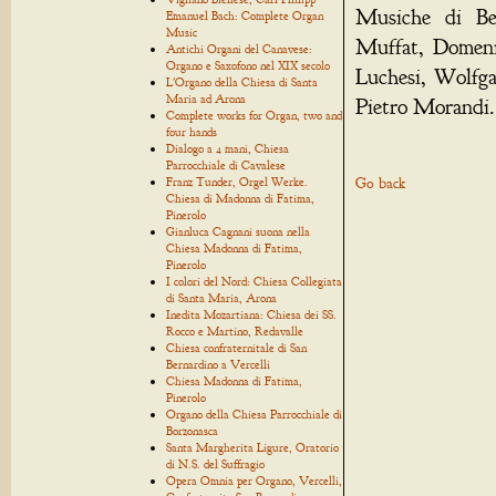
Musiche di Ber
Emanuel Bach: Complete Organ
Music
Muffat, Domeni
Antichi Organi del Canavese:
Organo e Saxofono nel XIX secolo
Luchesi, Wolfg
L'Organo della Chiesa di Santa
Maria ad Arona
Pietro Morandi.
Complete works for Organ, two and
four hands
Dialogo a 4 mani, Chiesa
Parrocchiale di Cavalese
Franz Tunder, Orgel Werke.
Go back
Chiesa di Madonna di Fatima,
Pinerolo
Gianluca Cagnani suona nella
Chiesa Madonna di Fatima,
Pinerolo
I colori del Nord: Chiesa Collegiata
di Santa Maria, Arona
Inedita Mozartiana: Chiesa dei SS.
Rocco e Martino, Redavalle
Chiesa confraternitale di San
Bernardino a Vercelli
Chiesa Madonna di Fatima,
Pinerolo
Organo della Chiesa Parrocchiale di
Borzonasca
Santa Margherita Ligure, Oratorio
di N.S. del Suffragio
Opera Omnia per Organo, Vercelli,