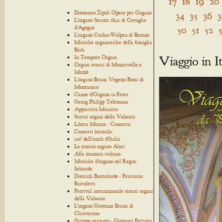
17
18
19
20
Domenico Zipoli Opere per Organo
34
35
36
3
L'organo Serassi 1842 di Cavaglio
50
51
52
d'Agogna
L'organo Carlen-Walpen di Baceno
Musiche organistiche della famiglia
Bach
Viaggio in It
In Tempore Organi
Organi storici di Moncrivello e
Mazzè
L'organo Bruna Vegezzi-Bossi di
Montanaro
Canne d'Organo in Festa
Georg Philipp Telemann
Apparatus Musicus
Storici organi della Valsesia
Libera Musica - Concerto
Concerti barocchi
150° dell'unità d'Italia
Lo storico organo Alari
Alla maniera italiana
Musiche d'organo nel Regno
Sabaudo
Dietrich Buxtehude - Ferruccio
Bartoletti
Festival internazionale storici organi
della Valsesia
L'organo Giovanni Bruna di
Chiaverano
Gruppo seicento - Giovanni Battista