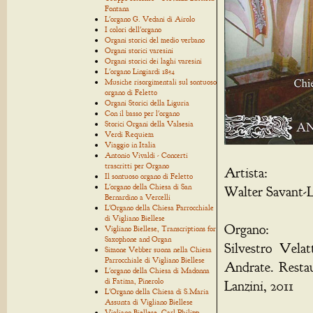
Fontana
L'organo G. Vedani di Airolo
I colori dell'organo
Organi storici del medio verbano
Organi storici varesini
Organi storici dei laghi varesini
L'organo Lingiardi 1854
Musiche risorgimentali sul sontuoso
organo di Feletto
Organi Storici della Liguria
Con il basso per l'organo
Storici Organi della Valsesia
Verdi Requiem
Viaggio in Italia
Antonio Vivaldi - Concerti
trascritti per Organo
Artista:
Il sontuoso organo di Feletto
L'organo della Chiesa di San
Walter Savant-L
Bernardino a Vercelli
L'Organo della Chiesa Parrocchiale
di Vigliano Biellese
Organo:
Vigliano Biellese, Transcriptions for
Saxophone and Organ
Silvestro Velat
Simone Vebber suona nella Chiesa
Parrocchiale di Vigliano Biellese
Andrate. Restau
L'organo della Chiesa di Madonna
di Fatima, Pinerolo
Lanzini, 2011
L'Organo della Chiesa di S.Maria
Assunta di Vigliano Biellese
Vigliano Biellese, Carl Philipp