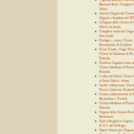
Emanuel Bach: Complete
Music
Antichi Organi del Canav
Organo e Saxofono nel XIX
L'Organo della Chiesa di 
Maria ad Arona
Complete works for Organ
four hands
Dialogo a 4 mani, Chiesa
Parrocchiale di Cavalese
Franz Tunder, Orgel Wer
Chiesa di Madonna di Fat
Pinerolo
Gianluca Cagnani suona n
Chiesa Madonna di Fatim
Pinerolo
I colori del Nord: Chiesa 
di Santa Maria, Arona
Inedita Mozartiana: Chies
Rocco e Martino, Redaval
Chiesa confraternitale di 
Bernardino a Vercelli
Chiesa Madonna di Fatim
Pinerolo
Organo della Chiesa Parro
Borzonasca
Santa Margherita Ligure,
di N.S. del Suffragio
Opera Omnia per Organo, 