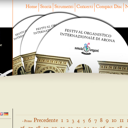
Home
Storia
Strumenti
Concerti
Compact Disc
N
ne
Precedente
1
2
3
4
5
6
7
8
9
10
11
« Primo
16
17
18
19
20
21
22
23
24
25
26
27
28