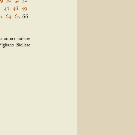
6
47
48
49
3
64
65
66
 autori italiani
igliano Biellese