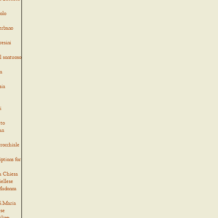
olo
verbano
resini
l sontuoso
ia
sia
i
tto
an
rocchiale
iptions for
a Chiesa
iellese
 Madonna
 S.Maria
ese
ilipp