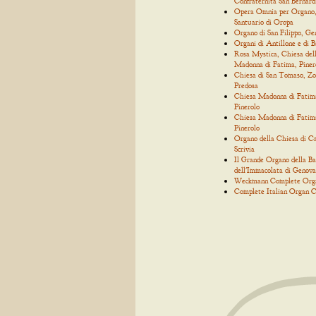
Confraternita San Bernard
Opera Omnia per Organo
Santuario di Oropa
Organo di San Filippo, Ge
Organi di Antillone e di 
Rosa Mystica, Chiesa del
Madonna di Fatima, Piner
Chiesa di San Tomaso, Zo
Predosa
Chiesa Madonna di Fatim
Pinerolo
Chiesa Madonna di Fatim
Pinerolo
Organo della Chiesa di C
Scrivia
Il Grande Organo della Bas
dell'Immacolata di Genova
Weckmann Complete Org
Complete Italian Organ C