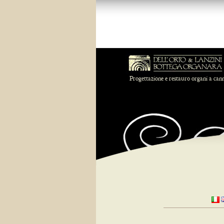
Progettazione e restauro organi a can