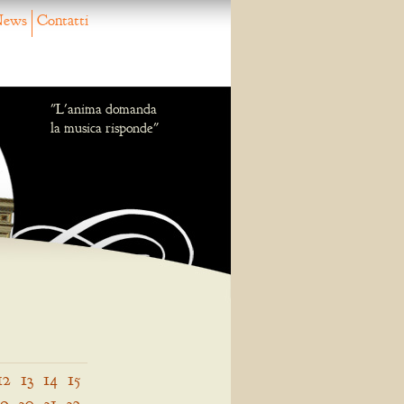
ews
Contatti
"L'anima domanda
la musica risponde"
12
13
14
15
29
30
31
32