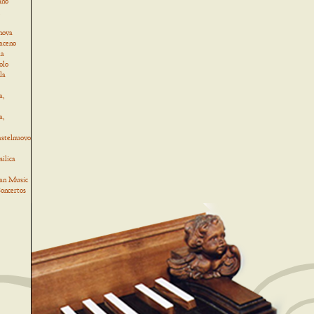
ino
,
nova
Baceno
la
olo
la
a,
a,
astelnuovo
ilica
an Music
oncertos