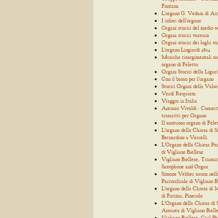
Fontana
L'organo G. Vedani di Air
I colori dell'organo
Organi storici del medio 
Organi storici varesini
Organi storici dei laghi va
L'organo Lingiardi 1854
Musiche risorgimentali su
organo di Feletto
Organi Storici della Ligur
Con il basso per l'organo
Storici Organi della Valse
Verdi Requiem
Viaggio in Italia
Antonio Vivaldi - Concert
trascritti per Organo
Il sontuoso organo di Fele
L'organo della Chiesa di S
Bernardino a Vercelli
L'Organo della Chiesa Par
di Vigliano Biellese
Vigliano Biellese, Transcr
Saxophone and Organ
Simone Vebber suona nell
Parrocchiale di Vigliano B
L'organo della Chiesa di
di Fatima, Pinerolo
L'Organo della Chiesa di
Assunta di Vigliano Biell
Vigliano Biellese, Carl Ph