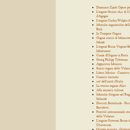
Domenico Zipoli Opere p
L'organo Serassi 1842 di C
d'Agogna
L'organo Carlen-Walpen d
Musiche organistiche dell
Bach
In Tempore Organi
Organi storici di Moncrive
Mazzè
L'organo Bruna Vegezzi-Bo
Montanaro
Canne d'Organo in Festa
Georg Philipp Telemann
Apparatus Musicus
Storici organi della Valses
Libera Musica - Concerto
Concerti barocchi
150° dell'unità d'Italia
Lo storico organo Alari
Alla maniera italiana
Musiche d'organo nel Reg
Sabaudo
Dietrich Buxtehude - Ferr
Bartoletti
Festival internazionale sto
della Valsesia
L'organo Giovanni Bruna d
Chiaverano
Gruppo seicento - Giovann