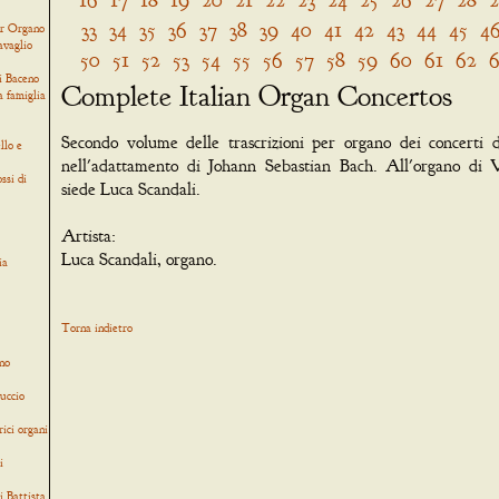
33
34
35
36
37
38
39
40
41
42
43
44
45
4
er Organo
avaglio
50
51
52
53
54
55
56
57
58
59
60
61
62
6
i Baceno
Complete Italian Organ Concertos
a famiglia
Secondo volume delle trascrizioni per organo dei concerti di
llo e
nell'adattamento di Johann Sebastian Bach. All'organo di V
ssi di
siede Luca Scandali.
Artista:
Luca Scandali, organo.
ia
Torna indietro
no
uccio
rici organi
i
i Battista