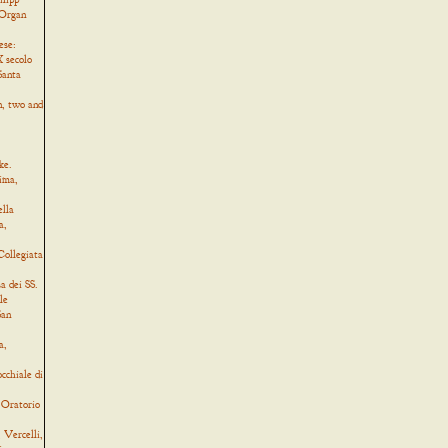
 Organ
ese:
 secolo
Santa
, two and
ke.
ima,
ella
a,
Collegiata
a dei SS.
le
San
a,
cchiale di
 Oratorio
Vercelli,