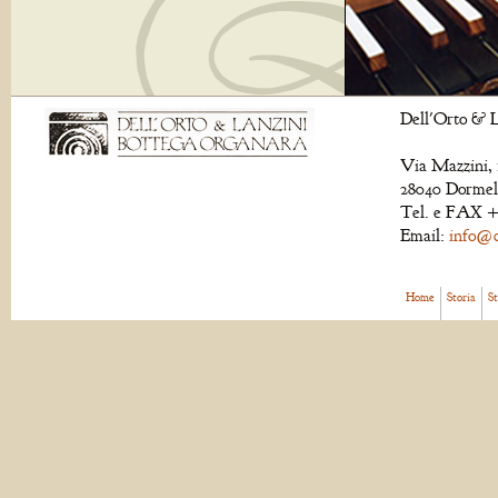
Dell'Orto & L
Via Mazzini, 
28040 Dormell
Tel. e FAX +
Email:
info@de
Home
Storia
S