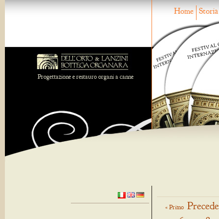
Home
Storia
Progettazione e restauro organi a canne
Precede
« Primo