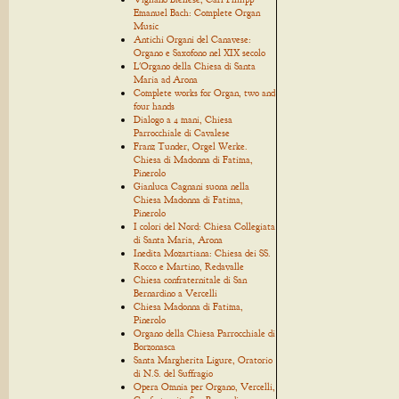
Emanuel Bach: Complete Organ
Music
Antichi Organi del Canavese:
Organo e Saxofono nel XIX secolo
L'Organo della Chiesa di Santa
Maria ad Arona
Complete works for Organ, two and
four hands
Dialogo a 4 mani, Chiesa
Parrocchiale di Cavalese
Franz Tunder, Orgel Werke.
Chiesa di Madonna di Fatima,
Pinerolo
Gianluca Cagnani suona nella
Chiesa Madonna di Fatima,
Pinerolo
I colori del Nord: Chiesa Collegiata
di Santa Maria, Arona
Inedita Mozartiana: Chiesa dei SS.
Rocco e Martino, Redavalle
Chiesa confraternitale di San
Bernardino a Vercelli
Chiesa Madonna di Fatima,
Pinerolo
Organo della Chiesa Parrocchiale di
Borzonasca
Santa Margherita Ligure, Oratorio
di N.S. del Suffragio
Opera Omnia per Organo, Vercelli,