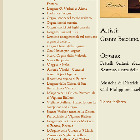
Fontana
L'organo G. Vedani di Airolo
I colori dell'organo
Organi storici del medio verbano
Organi storici varesini
Organi storici dei laghi varesini
Artisti:
L'organo Lingiardi 1854
Musiche risorgimentali sul sontuoso
Gianni Bicotino,
organo di Feletto
Organi Storici della Liguria
Con il basso per l'organo
Organo:
Storici Organi della Valsesia
Verdi Requiem
Fratelli Serassi, 1
Viaggio in Italia
Restauro a cura della
Antonio Vivaldi - Concerti
trascritti per Organo
Il sontuoso organo di Feletto
Musiche di Dietrich 
L'organo della Chiesa di San
Bernardino a Vercelli
Carl Philipp Emanuel
L'Organo della Chiesa Parrocchiale
di Vigliano Biellese
Torna indietro
Vigliano Biellese, Transcriptions for
Saxophone and Organ
Simone Vebber suona nella Chiesa
Parrocchiale di Vigliano Biellese
L'organo della Chiesa di Madonna
di Fatima, Pinerolo
L'Organo della Chiesa di S.Maria
Assunta di Vigliano Biellese
Vigliano Biellese, Carl Philipp