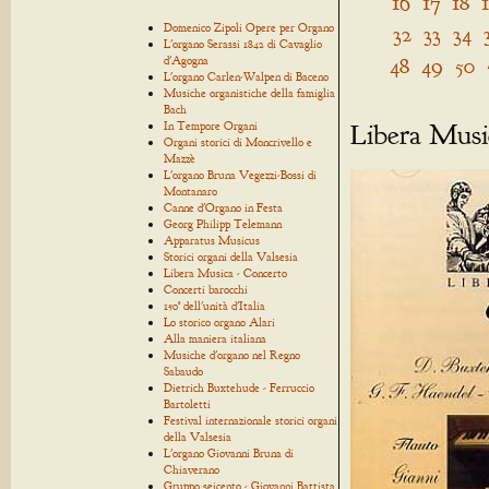
16
17
18
Domenico Zipoli Opere per Organo
32
33
34
L'organo Serassi 1842 di Cavaglio
48
49
50
d'Agogna
L'organo Carlen-Walpen di Baceno
Musiche organistiche della famiglia
Bach
Libera Musi
In Tempore Organi
Organi storici di Moncrivello e
Mazzè
L'organo Bruna Vegezzi-Bossi di
Montanaro
Canne d'Organo in Festa
Georg Philipp Telemann
Apparatus Musicus
Storici organi della Valsesia
Libera Musica - Concerto
Concerti barocchi
150° dell'unità d'Italia
Lo storico organo Alari
Alla maniera italiana
Musiche d'organo nel Regno
Sabaudo
Dietrich Buxtehude - Ferruccio
Bartoletti
Festival internazionale storici organi
della Valsesia
L'organo Giovanni Bruna di
Chiaverano
Gruppo seicento - Giovanni Battista