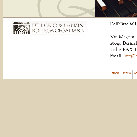
Dell'Orto & L
Via Mazzini, 
28040 Dormell
Tel. e FAX +
Email:
info@de
Home
Storia
S