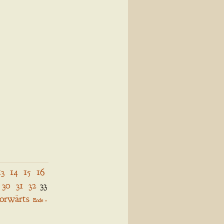
13
14
15
16
30
31
32
33
orwärts
Ende »