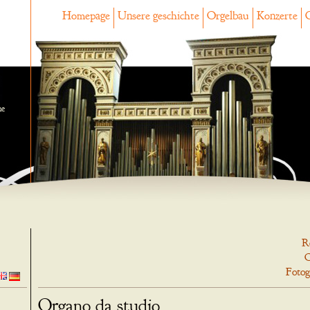
Homepage
Unsere geschichte
Orgelbau
Konzerte
ne
R
O
Fotog
Organo da studio