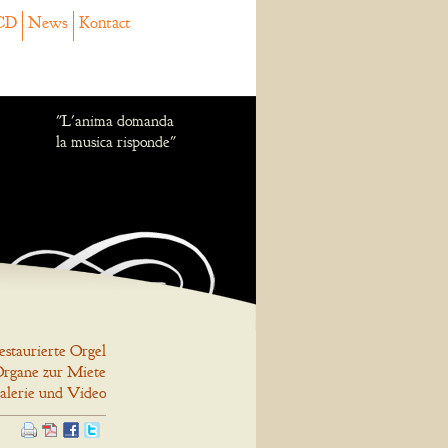
CD
News
Kontact
"L'anima domanda
la musica risponde"
estaurierte Orgel
rgane zur Miete
alerie und Video