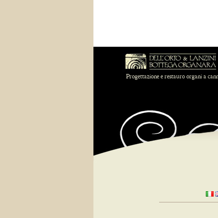
Progettazione e restauro organi a can