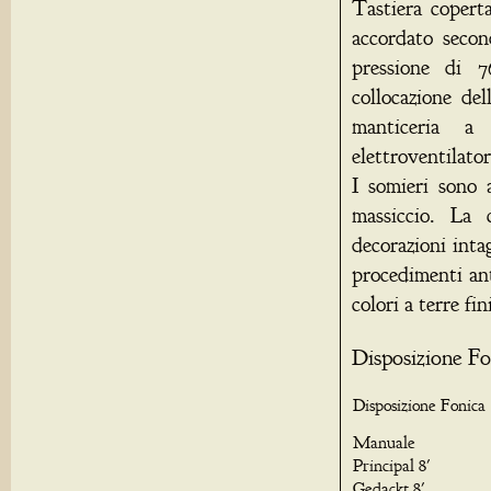
Tastiera copert
accordato seco
pressione di 
collocazione del
manticeria a
elettroventilato
I somieri sono 
massiccio. La
decorazioni intag
procedimenti ant
colori a terre fi
Disposizione Fo
Disposizione Fonica
Manuale
Principal 8'
Gedackt 8'