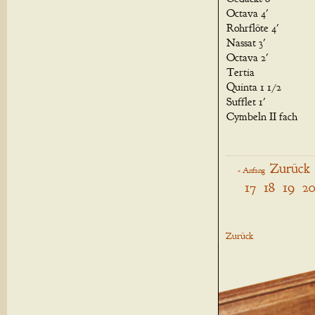
Octava 4'
Rohrflöte 4'
Nassat 3'
Octava 2'
Tertia
Quinta 1 1/2
Sufflet 1'
Cymbeln II fach
Zurück
« Anfang
17
18
19
2
Zurück