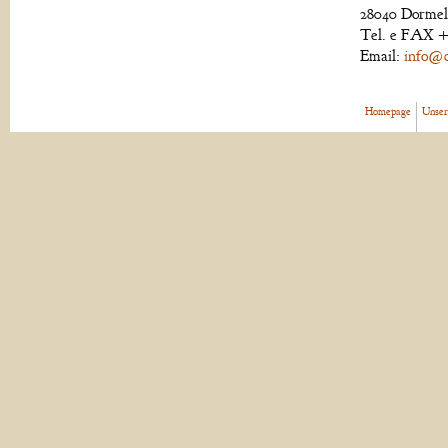
28040 Dormell
Tel. e FAX +
Email:
info@de
Homepage
Unser