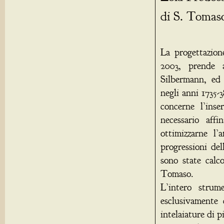
di S. Tomas
La progettazion
2003, prende a
Silbermann, ed 
negli anni 1735-
concerne l’inse
necessario affi
ottimizzarne l’
progressioni de
sono state calc
Tomaso.
L’intero strum
esclusivamente 
intelaiature di p