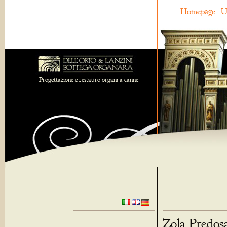
Homepage
U
Progettazione e restauro organi a canne
Zola Predosa