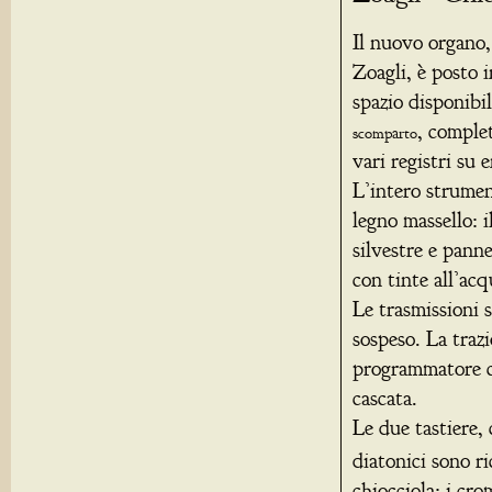
Il nuovo organo,
Zoagli, è posto i
spazio disponibil
, comple
scomparto
vari registri su 
L’intero strumen
legno massello: i
silvestre e panne
con tinte all’acq
Le trasmissioni 
sospeso. La trazi
programmatore co
cascata.
Le due tastiere,
diatonici sono r
chiocciola; i cro