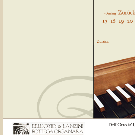
Zurüc
« Anfang
17
18
19
20
Zurück
Dell'Orto & L