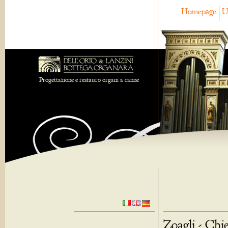
Homepage
U
Progettazione e restauro organi a canne
Zoagli - Chi