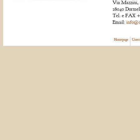
Via Mazzini, 
28040 Dormell
Tel. e FAX +
Email:
info@de
Homepage
Unser