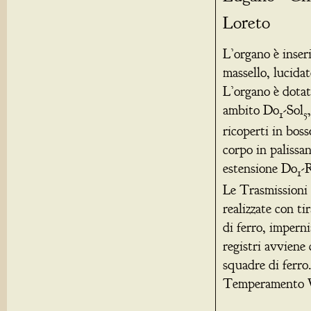
Loreto
L’organo è inseri
massello, lucidat
L’organo è dotato
ambito Do
-Sol
1
5
ricoperti in boss
corpo in palissa
estensione Do
-
1
Le Trasmissioni 
realizzate con ti
di ferro, imperni
registri avviene 
squadre di ferro
Temperamento W