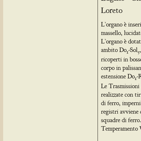
Loreto
L’organo è inseri
massello, lucidat
L’organo è dotato
ambito Do
-Sol
1
5
ricoperti in boss
corpo in palissa
estensione Do
-
1
Le Trasmissioni 
realizzate con ti
di ferro, imperni
registri avviene 
squadre di ferro
Temperamento W