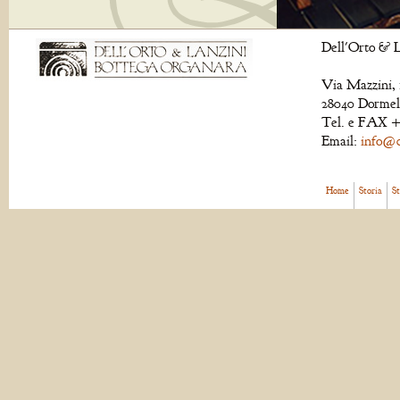
Dell'Orto & L
Via Mazzini, 
28040 Dormell
Tel. e FAX +
Email:
info@de
Home
Storia
S