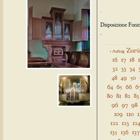
.
Disposizione Foni
-
Zurü
« Anfang
16
17
18
32
33
34
48
49
50
64
65
66
6
80
81
82
83
96
97
98
109
110
1
122
123
12
135
136
137