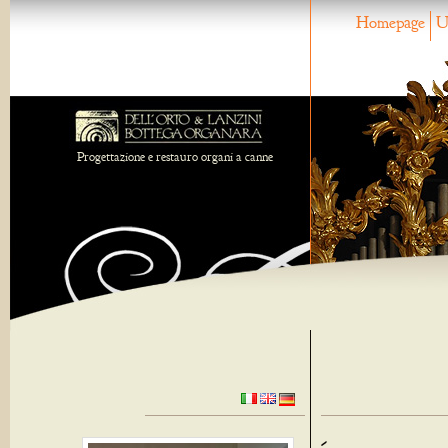
Homepage
U
Progettazione e restauro organi a canne
-