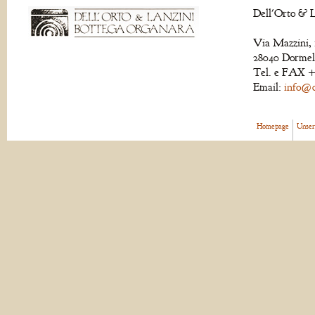
Dell'Orto & L
Via Mazzini, 
28040 Dormell
Tel. e FAX +
Email:
info@de
Homepage
Unser