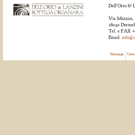
Dell'Orto & L
Via Mazzini, 
28040 Dormell
Tel. e FAX +
Email:
info@de
Homepage
Unser