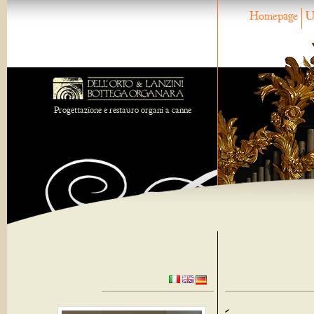
Homepage
U
Progettazione e restauro organi a canne
-