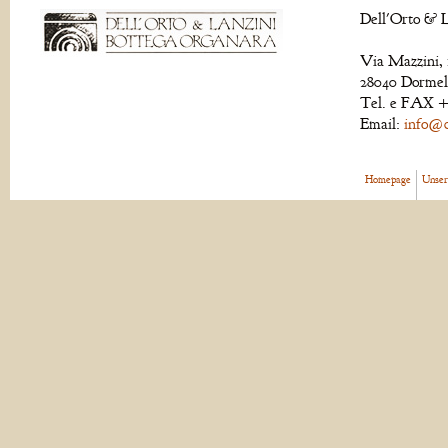
Dell'Orto & L
Via Mazzini, 
28040 Dormell
Tel. e FAX +
Email:
info@de
Homepage
Unser