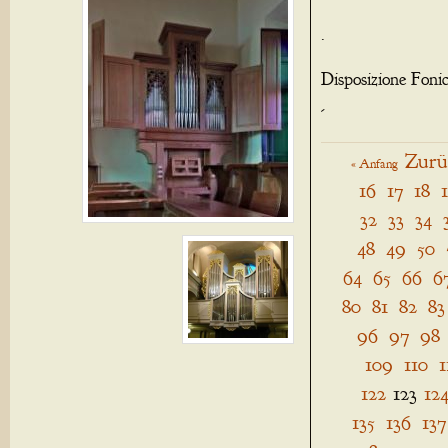
.
Disposizione Foni
-
Zurü
« Anfang
16
17
18
32
33
34
48
49
50
64
65
66
6
80
81
82
83
96
97
98
109
110
1
122
123
12
135
136
137