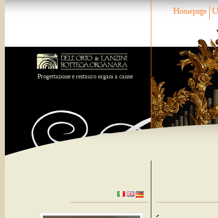
Homepage
U
Progettazione e restauro organi a canne
-