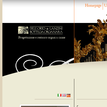
Homepage
U
Progettazione e restauro organi a canne
-