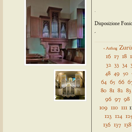
.
Disposizione Foni
-
Zurü
« Anfang
16
17
18
32
33
34
48
49
50
64
65
66
6
80
81
82
83
96
97
98
109
110
111
1
123
124
12
136
137
138