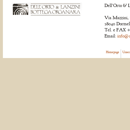
Dell'Orto & L
Via Mazzini, 
28040 Dormell
Tel. e FAX +
Email:
info@de
Homepage
Unser