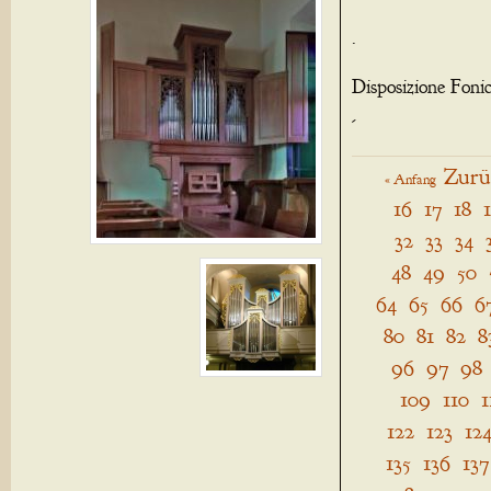
.
Disposizione Foni
-
Zurü
« Anfang
16
17
18
32
33
34
48
49
50
64
65
66
6
80
81
82
8
96
97
98
109
110
1
122
123
12
135
136
137