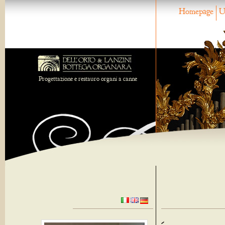
Homepage
U
Progettazione e restauro organi a canne
-