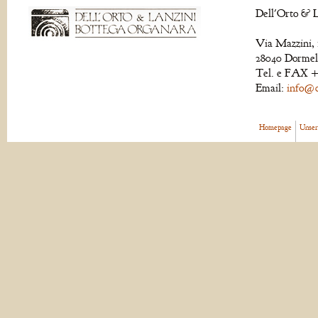
Dell'Orto & L
Via Mazzini, 
28040 Dormell
Tel. e FAX +
Email:
info@de
Homepage
Unser