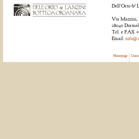
Dell'Orto & L
Via Mazzini, 
28040 Dormell
Tel. e FAX +
Email:
info@de
Homepage
Unser