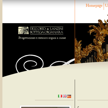
Homepage
U
Progettazione e restauro organi a canne
-