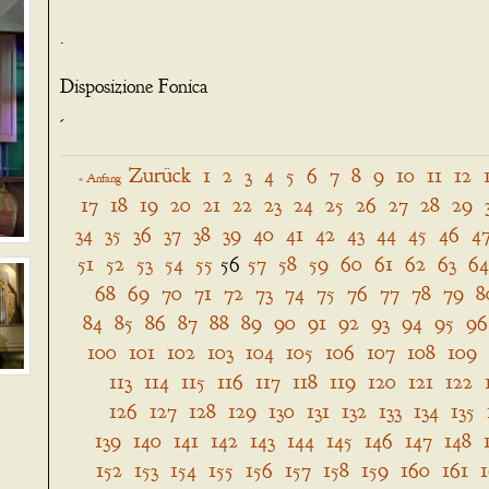
.
Disposizione Fonica
-
Zurück
1
2
3
4
5
6
7
8
9
10
11
12
« Anfang
17
18
19
20
21
22
23
24
25
26
27
28
29
34
35
36
37
38
39
40
41
42
43
44
45
46
4
51
52
53
54
55
56
57
58
59
60
61
62
63
64
68
69
70
71
72
73
74
75
76
77
78
79
8
84
85
86
87
88
89
90
91
92
93
94
95
96
100
101
102
103
104
105
106
107
108
109
113
114
115
116
117
118
119
120
121
122
126
127
128
129
130
131
132
133
134
135
139
140
141
142
143
144
145
146
147
148
152
153
154
155
156
157
158
159
160
161