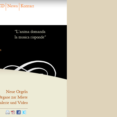
CD
News
Kontact
"L'anima domanda
la musica risponde"
Neue Orgeln
rgane zur Miete
alerie und Video