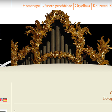
Homepage
Unsere geschichte
Orgelbau
Konzerte
ne
O
Fotog
-