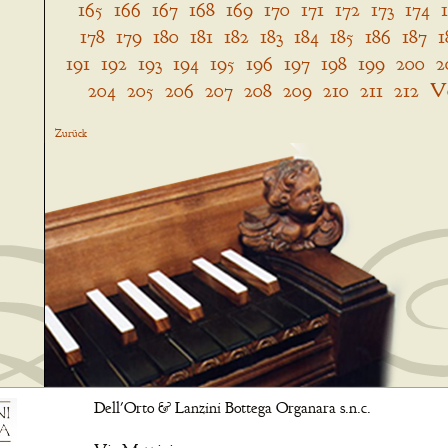
165
166
167
168
169
170
171
172
173
174
178
179
180
181
182
183
184
185
186
187
1
191
192
193
194
195
196
197
198
199
200
2
204
205
206
207
208
209
210
211
212
V
Zurück
Dell'Orto & Lanzini Bottega Organara s.n.c.