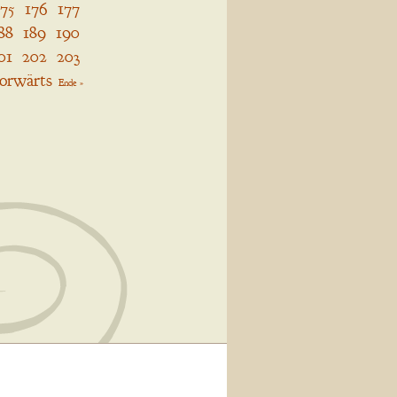
175
176
177
88
189
190
01
202
203
orwärts
Ende »