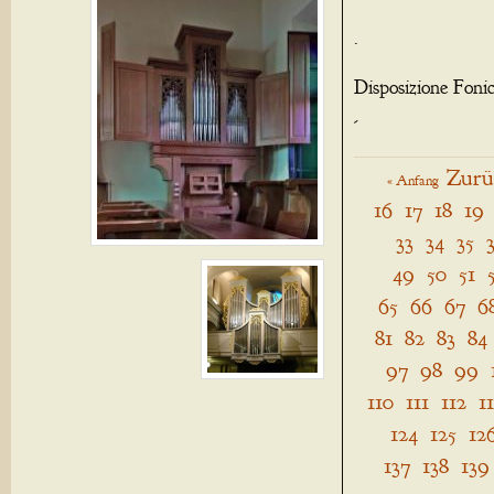
.
Disposizione Foni
-
Zurü
« Anfang
16
17
18
19
33
34
35
49
50
51
65
66
67
6
81
82
83
84
97
98
99
110
111
112
1
124
125
12
137
138
139