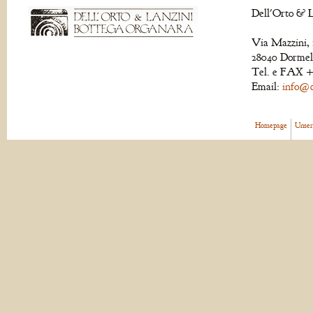
Dell'Orto & L
Via Mazzini, 
28040 Dormell
Tel. e FAX +
Email:
info@de
Homepage
Unser