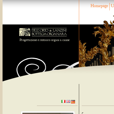
Homepage
U
Progettazione e restauro organi a canne
-