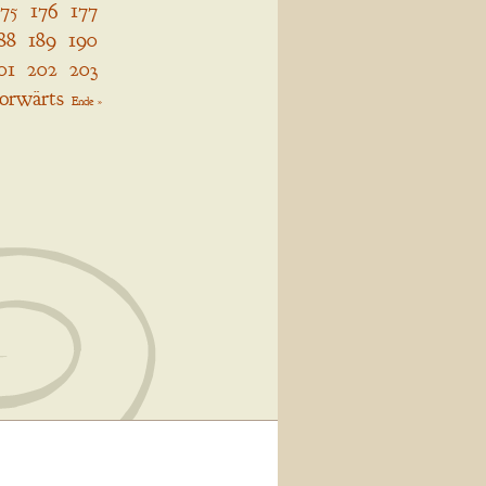
175
176
177
88
189
190
01
202
203
orwärts
Ende »