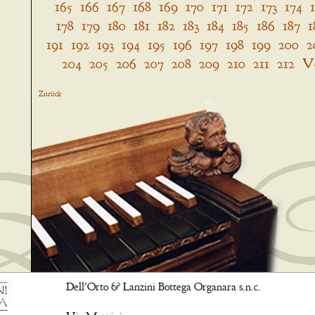
165
166
167
168
169
170
171
172
173
174
178
179
180
181
182
183
184
185
186
187
1
191
192
193
194
195
196
197
198
199
200
2
204
205
206
207
208
209
210
211
212
V
Zurück
Dell'Orto & Lanzini Bottega Organara s.n.c.