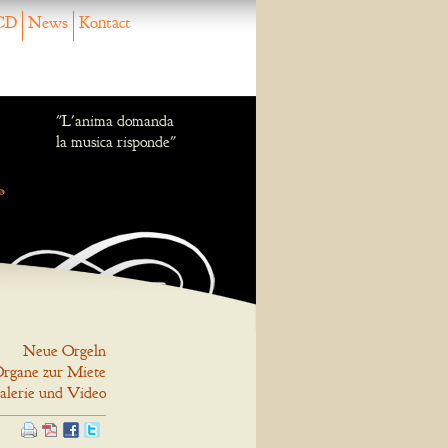
CD
News
Kontact
"L'anima domanda
la musica risponde"
Neue Orgeln
rgane zur Miete
alerie und Video