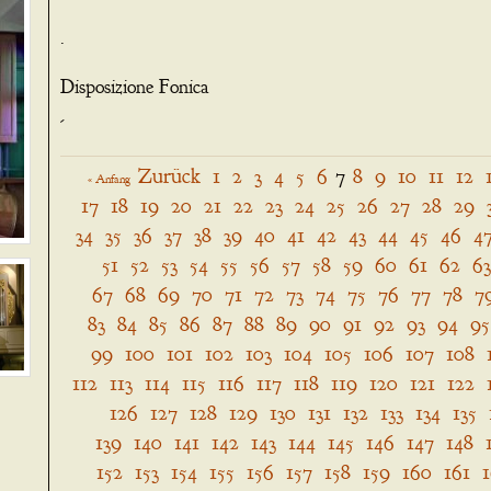
.
Disposizione Fonica
-
Zurück
1
2
3
4
5
6
7
8
9
10
11
12
« Anfang
17
18
19
20
21
22
23
24
25
26
27
28
29
34
35
36
37
38
39
40
41
42
43
44
45
46
4
51
52
53
54
55
56
57
58
59
60
61
62
63
67
68
69
70
71
72
73
74
75
76
77
78
7
83
84
85
86
87
88
89
90
91
92
93
94
95
99
100
101
102
103
104
105
106
107
108
112
113
114
115
116
117
118
119
120
121
122
126
127
128
129
130
131
132
133
134
135
139
140
141
142
143
144
145
146
147
148
152
153
154
155
156
157
158
159
160
161