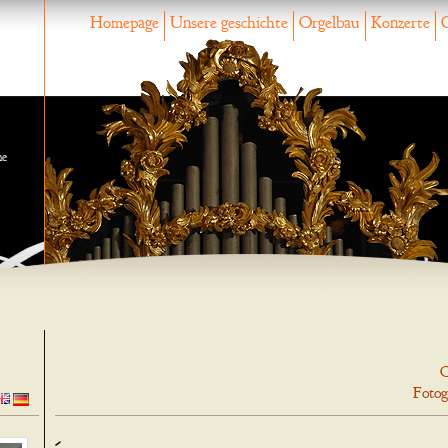
Homepage
Unsere geschichte
Orgelbau
Konzerte
ne
O
Fotog
-