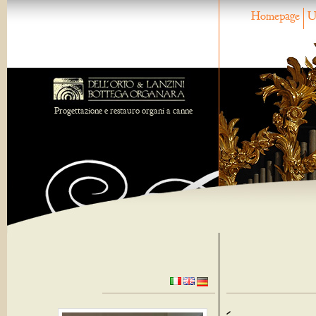
Homepage
U
Progettazione e restauro organi a canne
-