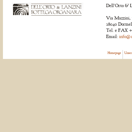
Dell'Orto & L
Via Mazzini, 
28040 Dormell
Tel. e FAX +
Email:
info@de
Homepage
Unser