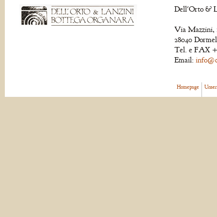
Dell'Orto & L
Via Mazzini, 
28040 Dormell
Tel. e FAX +
Email:
info@de
Homepage
Unser