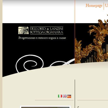
Homepage
U
Progettazione e restauro organi a canne
-