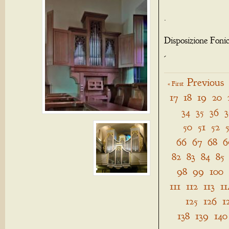
.
Disposizione Foni
-
Previous
« First
17
18
19
20
34
35
36
3
50
51
52
66
67
68
6
82
83
84
85
98
99
100
111
112
113
11
125
126
1
138
139
140