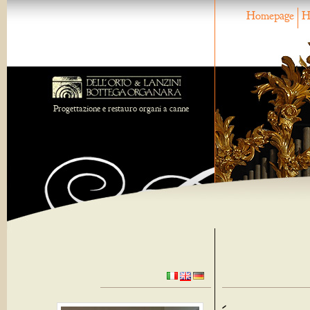
Homepage
H
Progettazione e restauro organi a canne
-