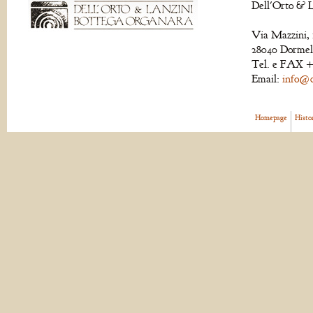
Dell'Orto & L
Via Mazzini, 
28040 Dormell
Tel. e FAX +
Email:
info@de
Homepage
Histo