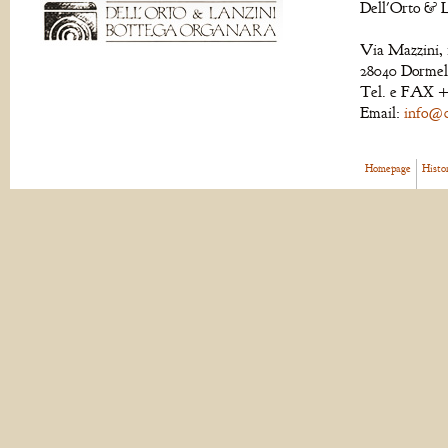
Dell'Orto & L
Via Mazzini, 
28040 Dormell
Tel. e FAX +
Email:
info@de
Homepage
Histo