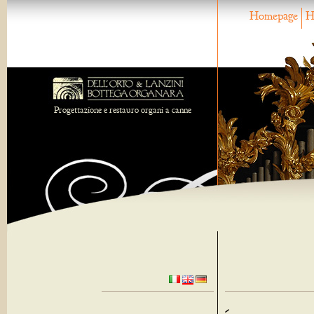
Homepage
H
Progettazione e restauro organi a canne
-