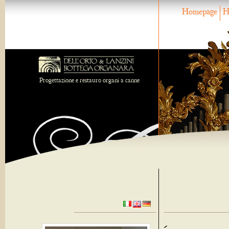
Homepage
H
Progettazione e restauro organi a canne
-