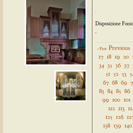
.
Disposizione Foni
-
Previous
« First
17
18
19
20
34
35
36
37
51
52
53
5
67
68
69
83
84
85
86
99
100
101
112
113
11
125
126
12
138
139
140