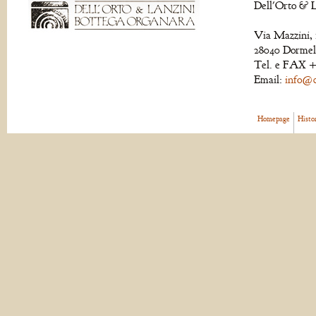
Dell'Orto & L
Via Mazzini, 
28040 Dormell
Tel. e FAX +
Email:
info@de
Homepage
Histo