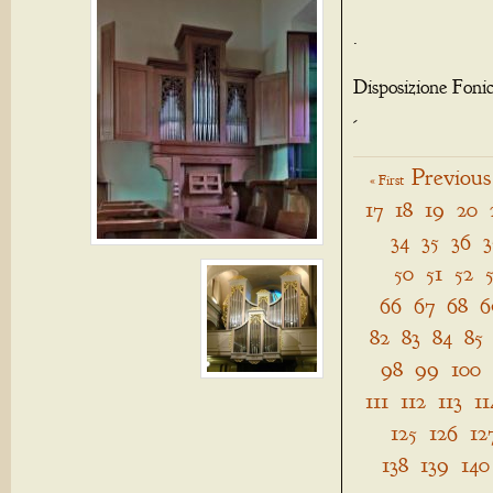
.
Disposizione Foni
-
Previous
« First
17
18
19
20
34
35
36
3
50
51
52
66
67
68
6
82
83
84
85
98
99
100
111
112
113
11
125
126
12
138
139
140