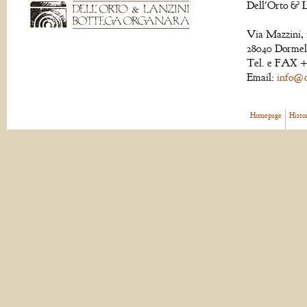
Dell'Orto & L
Via Mazzini, 
28040 Dormell
Tel. e FAX +
Email:
info@de
Homepage
Histo