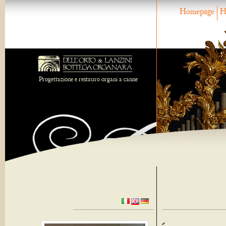
Homepage
H
Progettazione e restauro organi a canne
-