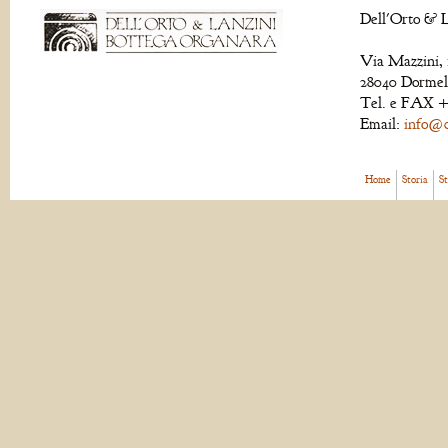
Dell'Orto & L
Via Mazzini, 
28040 Dormell
Tel. e FAX +
Email:
info@de
Home
Storia
S