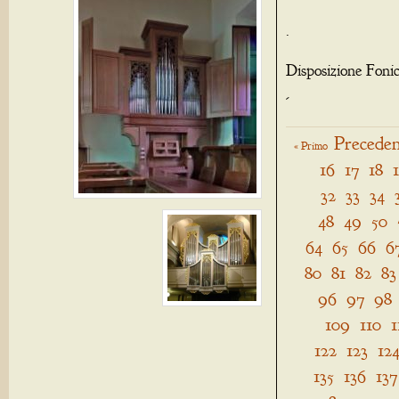
.
Disposizione Foni
-
Preceden
« Primo
16
17
18
32
33
34
48
49
50
64
65
66
6
80
81
82
83
96
97
98
109
110
1
122
123
12
135
136
137