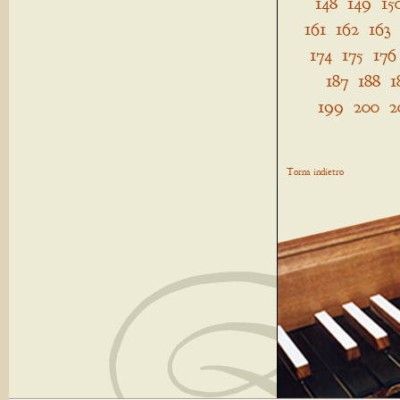
148
149
15
161
162
163
174
175
176
187
188
1
199
200
2
Torna indietro