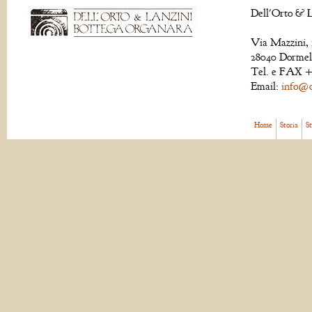
Dell'Orto & L
Via Mazzini, 
28040 Dormell
Tel. e FAX +
Email:
info@de
Home
Storia
S