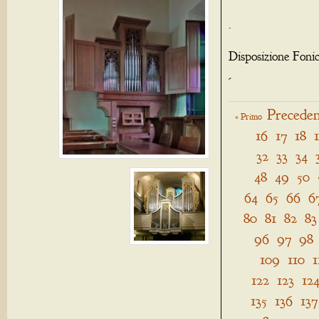
.
Disposizione Foni
-
Preceden
« Primo
16
17
18
32
33
34
48
49
50
64
65
66
6
80
81
82
83
96
97
98
109
110
1
122
123
12
135
136
137