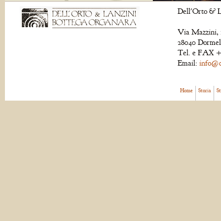
Dell'Orto & L
Via Mazzini, 
28040 Dormell
Tel. e FAX +
Email:
info@de
Home
Storia
S