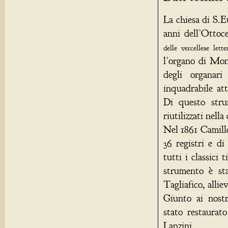
La chiesa di S.E
anni dell’Ottoc
delle vercellese lett
l’organo di Monc
degli organari
inquadrabile at
Di questo stru
riutilizzati nella
Nel 1861 Camill
36 registri e di
tutti i classici
strumento è st
Tagliafico, allie
Giunto ai nostr
stato restaurat
Lanzini.