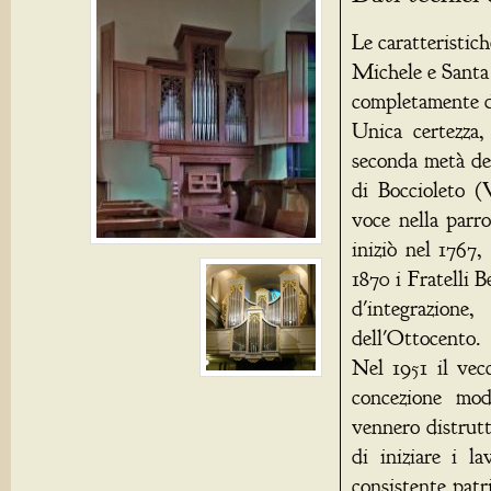
Le caratteristich
Michele e Santa
completamente d
Unica certezza,
seconda metà de
di Boccioleto (
voce nella parr
iniziò nel 1767,
1870 i Fratelli 
d'integrazione
dell'Ottocento.
Nel 1951 il vec
concezione mod
vennero distrut
di iniziare i l
consistente patr