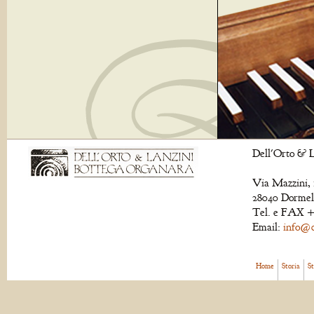
Dell'Orto & L
Via Mazzini, 
28040 Dormell
Tel. e FAX +
Email:
info@de
Home
Storia
S