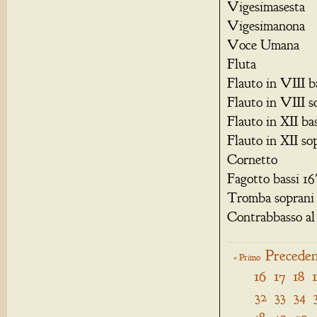
Vigesimasesta
Vigesimanona
Voce Umana
Fluta
Flauto in VIII b
Flauto in VIII s
Flauto in XII ba
Flauto in XII so
Cornetto
Fagotto bassi 16
Tromba soprani 
Contrabbasso al 
Preceden
« Primo
16
17
18
32
33
34