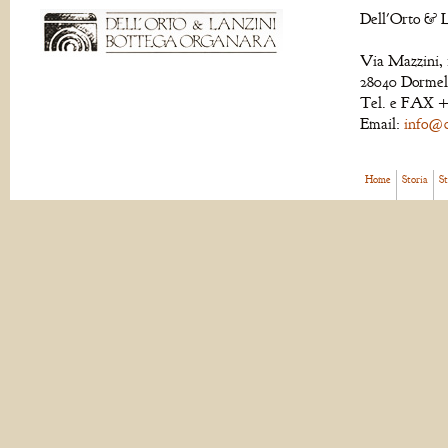
Dell'Orto & L
Via Mazzini, 
28040 Dormell
Tel. e FAX +
Email:
info@de
Home
Storia
S