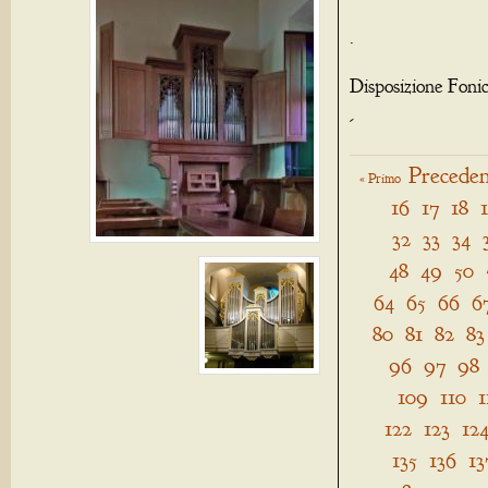
.
Disposizione Foni
-
Preceden
« Primo
16
17
18
32
33
34
48
49
50
64
65
66
6
80
81
82
83
96
97
98
109
110
1
122
123
12
135
136
13