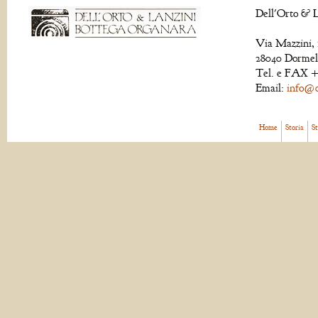
Dell'Orto & L
Via Mazzini, 
28040 Dormell
Tel. e FAX +
Email:
info@de
Home
Storia
S