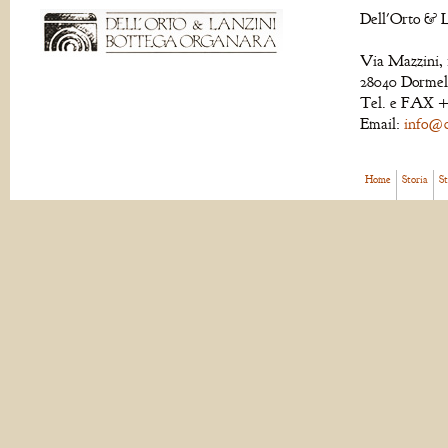
Dell'Orto & L
Via Mazzini, 
28040 Dormell
Tel. e FAX +
Email:
info@de
Home
Storia
S