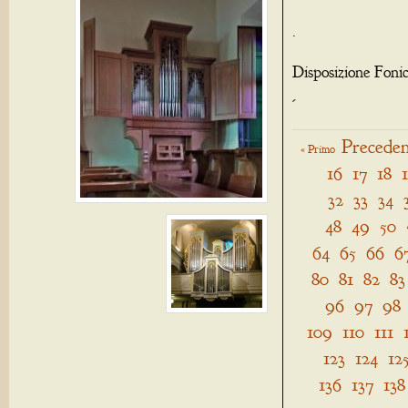
.
Disposizione Foni
-
Preceden
« Primo
16
17
18
32
33
34
48
49
50
64
65
66
6
80
81
82
83
96
97
98
109
110
111
123
124
12
136
137
138