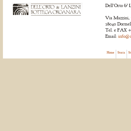
Dell'Orto & L
Via Mazzini, 
28040 Dormell
Tel. e FAX +
Email:
info@de
Home
Storia
S