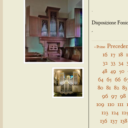
.
Disposizione Foni
-
Preceden
« Primo
16
17
18
32
33
34
48
49
50
64
65
66
6
80
81
82
83
96
97
98
109
110
111
123
124
12
136
137
138