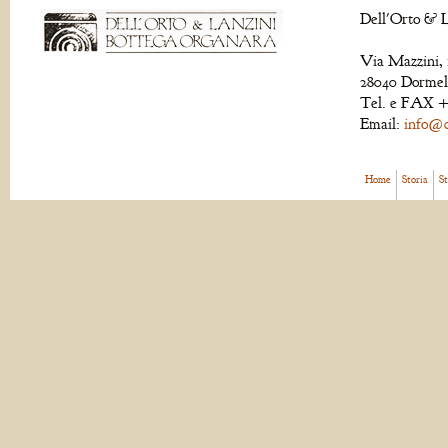
Dell'Orto & L
Via Mazzini, 
28040 Dormell
Tel. e FAX +
Email:
info@de
Home
Storia
S