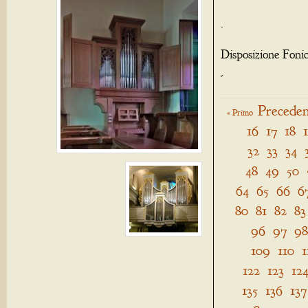
.
Disposizione Foni
-
Preceden
« Primo
16
17
18
32
33
34
48
49
50
64
65
66
6
80
81
82
83
96
97
98
109
110
1
122
123
12
135
136
137