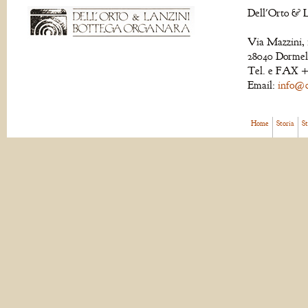
Dell'Orto & L
Via Mazzini, 
28040 Dormell
Tel. e FAX +
Email:
info@de
Home
Storia
S