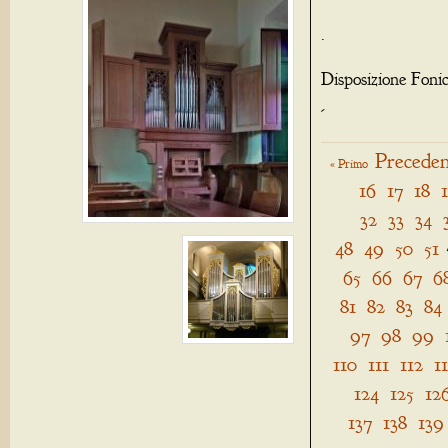
.
Disposizione Foni
-
Preceden
« Primo
16
17
18
32
33
34
48
49
50
51
65
66
67
6
81
82
83
84
97
98
99
110
111
112
1
124
125
12
137
138
139