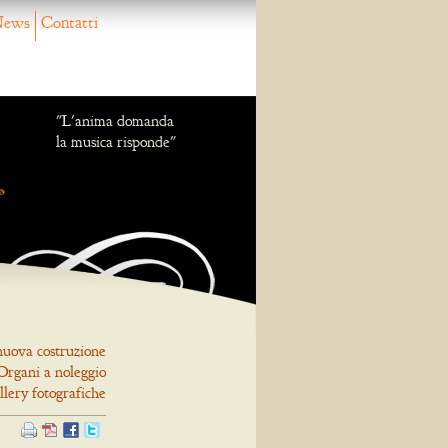
ews
Contatti
"L'anima domanda
la musica risponde"
nuova costruzione
Organi a noleggio
llery fotografiche