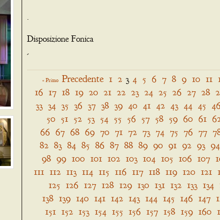
.
Disposizione Fonica
-
Precedente
1
2
3
4
5
6
7
8
9
10
11
« Primo
16
17
18
19
20
21
22
23
24
25
26
27
28
33
34
35
36
37
38
39
40
41
42
43
44
45
4
50
51
52
53
54
55
56
57
58
59
60
61
6
66
67
68
69
70
71
72
73
74
75
76
77
7
82
83
84
85
86
87
88
89
90
91
92
93
94
98
99
100
101
102
103
104
105
106
107
1
111
112
113
114
115
116
117
118
119
120
121
125
126
127
128
129
130
131
132
133
134
138
139
140
141
142
143
144
145
146
147
151
152
153
154
155
156
157
158
159
160