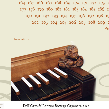
164
165
166
167
168
169
170
171
172
173
177
178
179
180
181
182
183
184
185
186
190
191
192
193
194
195
196
197
198
1
202
203
204
205
206
207
208
209
Pr
Torna indietro
Dell'Orto & Lanzini Bottega Organara s.n.c.