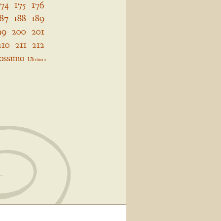
174
175
176
187
188
189
99
200
201
210
211
212
ossimo
Ultimo »