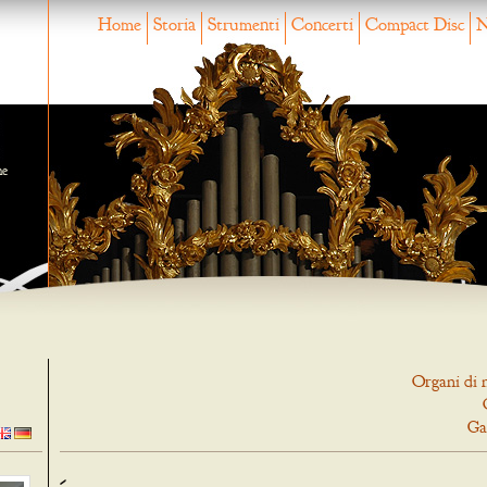
Home
Storia
Strumenti
Concerti
Compact Disc
N
ne
Organi di 
Ga
-