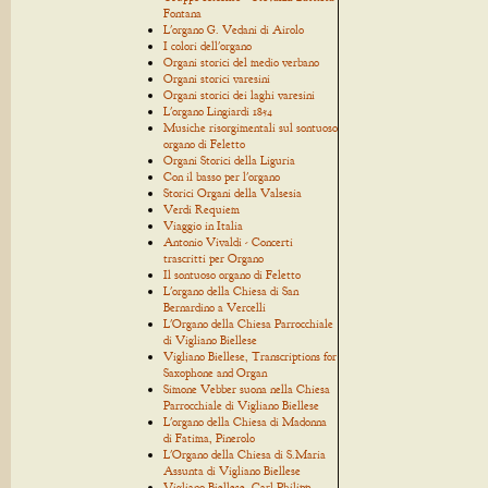
Fontana
L'organo G. Vedani di Airolo
I colori dell'organo
Organi storici del medio verbano
Organi storici varesini
Organi storici dei laghi varesini
L'organo Lingiardi 1854
Musiche risorgimentali sul sontuoso
organo di Feletto
Organi Storici della Liguria
Con il basso per l'organo
Storici Organi della Valsesia
Verdi Requiem
Viaggio in Italia
Antonio Vivaldi - Concerti
trascritti per Organo
Il sontuoso organo di Feletto
L'organo della Chiesa di San
Bernardino a Vercelli
L'Organo della Chiesa Parrocchiale
di Vigliano Biellese
Vigliano Biellese, Transcriptions for
Saxophone and Organ
Simone Vebber suona nella Chiesa
Parrocchiale di Vigliano Biellese
L'organo della Chiesa di Madonna
di Fatima, Pinerolo
L'Organo della Chiesa di S.Maria
Assunta di Vigliano Biellese
Vigliano Biellese, Carl Philipp