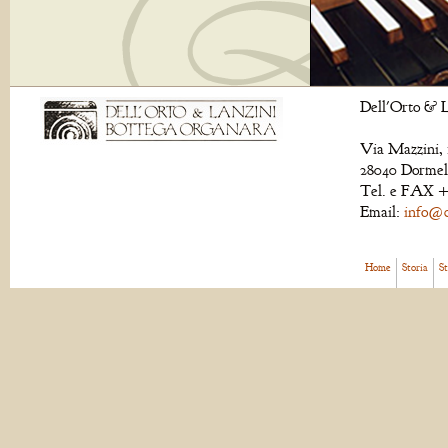
Dell'Orto & L
Via Mazzini, 
28040 Dormell
Tel. e FAX +
Email:
info@de
Home
Storia
S