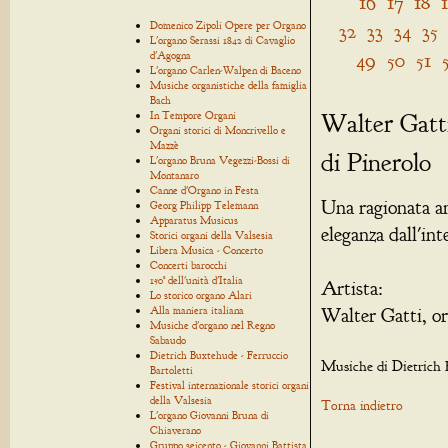
16
17
18
Domenico Zipoli Opere per Organo
32
33
34
35
L'organo Serassi 1842 di Cavaglio
49
50
51
d'Agogna
L'organo Carlen-Walpen di Baceno
Musiche organistiche della famiglia
Bach
Walter Gatti
In Tempore Organi
Organi storici di Moncrivello e
Mazzè
di Pinerolo
L'organo Bruna Vegezzi-Bossi di
Montanaro
Canne d'Organo in Festa
Una ragionata an
Georg Philipp Telemann
Apparatus Musicus
eleganza dall'in
Storici organi della Valsesia
Libera Musica - Concerto
Concerti barocchi
150° dell'unità d'Italia
Artista:
Lo storico organo Alari
Alla maniera italiana
Walter Gatti, o
Musiche d'organo nel Regno
Sabaudo
Dietrich Buxtehude - Ferruccio
Musiche di Dietrich
Bartoletti
Festival internazionale storici organi
della Valsesia
Torna indietro
L'organo Giovanni Bruna di
Chiaverano
Gruppo seicento - Giovanni Battista