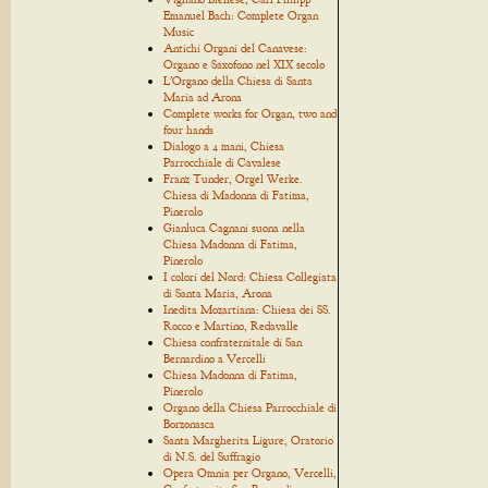
Emanuel Bach: Complete Organ
Music
Antichi Organi del Canavese:
Organo e Saxofono nel XIX secolo
L'Organo della Chiesa di Santa
Maria ad Arona
Complete works for Organ, two and
four hands
Dialogo a 4 mani, Chiesa
Parrocchiale di Cavalese
Franz Tunder, Orgel Werke.
Chiesa di Madonna di Fatima,
Pinerolo
Gianluca Cagnani suona nella
Chiesa Madonna di Fatima,
Pinerolo
I colori del Nord: Chiesa Collegiata
di Santa Maria, Arona
Inedita Mozartiana: Chiesa dei SS.
Rocco e Martino, Redavalle
Chiesa confraternitale di San
Bernardino a Vercelli
Chiesa Madonna di Fatima,
Pinerolo
Organo della Chiesa Parrocchiale di
Borzonasca
Santa Margherita Ligure, Oratorio
di N.S. del Suffragio
Opera Omnia per Organo, Vercelli,