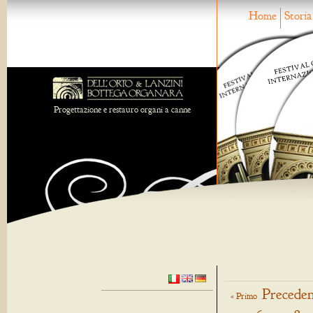
Home
Storia
Progettazione e restauro organi a canne
Preceden
« Primo