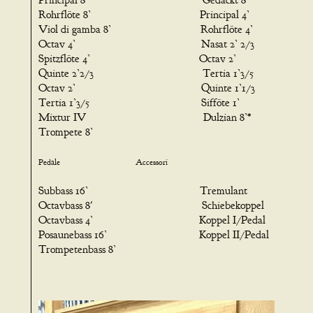
Rohrflöte 8’ Principal 4’
Viol di gamba 8’ Rohrflöte 4’
Octav 4’ Nasat 2’ 2/3
Spitzflöte 4’ Octav 2’
Quinte 2’2/3 Tertia 1’3/5
Octav 2’ Quinte 1’1/3
Tertia 1’3/5 Sifföte 1’
Mixtur IV Dulzian 8’*
Trompete 8’
Pedale Accessori
Subbass 16’ Tremulant
Octavbass 8' Schiebekoppel
Octavbass 4’ Koppel I/Pedal
Posaunebass 16’ Koppel II/Pedal
Trompetenbass 8’