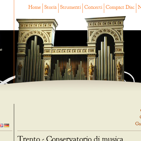
Home
Storia
Strumenti
Concerti
Compact Disc
N
ne
Ga
Trento - Conservatorio di musica