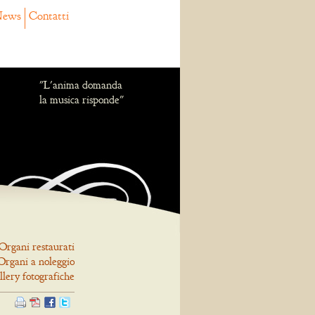
ews
Contatti
"L'anima domanda
la musica risponde"
Organi restaurati
Organi a noleggio
llery fotografiche