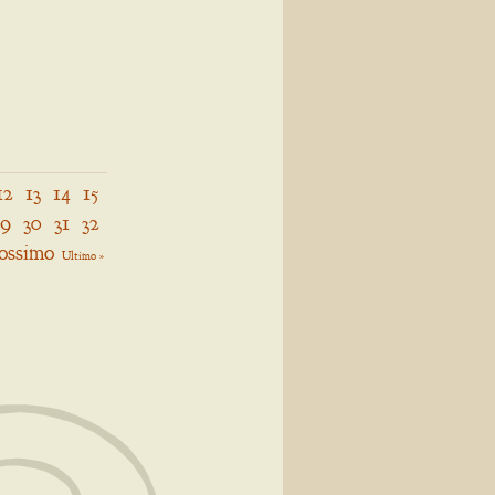
12
13
14
15
29
30
31
32
ossimo
Ultimo »