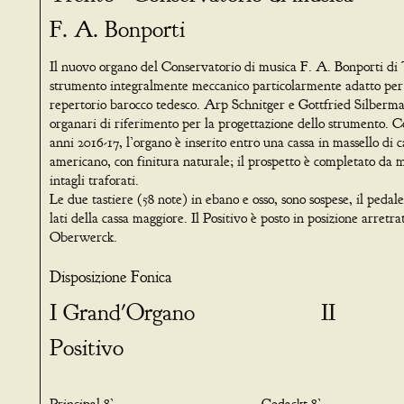
F. A. Bonporti
Il nuovo organo del Conservatorio di musica F. A. Bonporti di
strumento integralmente meccanico particolarmente adatto per 
repertorio barocco tedesco. Arp Schnitger e Gottfried Silberman
organari di riferimento per la progettazione dello strumento. Co
anni 2016-17, l’organo è inserito entro una cassa in massello di 
americano, con finitura naturale; il prospetto è completato da
intagli traforati.
Le due tastiere (58 note) in ebano e osso, sono sospese, il pedale
lati della cassa maggiore. Il Positivo è posto in posizione arretrat
Oberwerck.
Disposizione Fonica
I Grand'Organo II
Positivo
Principal 8’ Gedackt 8’