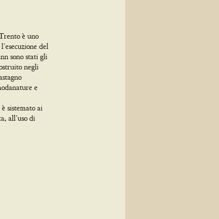
 Trento è uno
l’esecuzione del
n sono stati gli
struito negli
castagno
 modanature e
 è sistemato ai
a, all’uso di