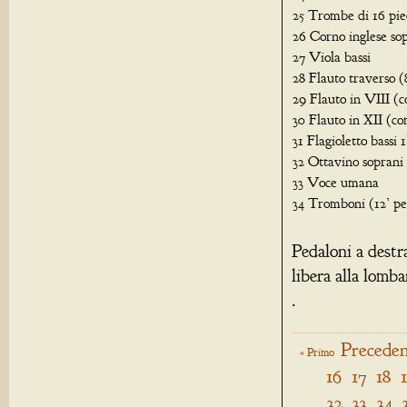
25 Trombe di 16 pie
26 Corno inglese so
27 Viola bassi
28 Flauto traverso (8
29 Flauto in VIII (
30 Flauto in XII (c
31 Flagioletto bassi 1
32 Ottavino soprani 
33 Voce umana
34 Tromboni (12’ pe
Pedaloni a destr
libera alla lomb
.
Preceden
« Primo
16
17
18
32
33
34