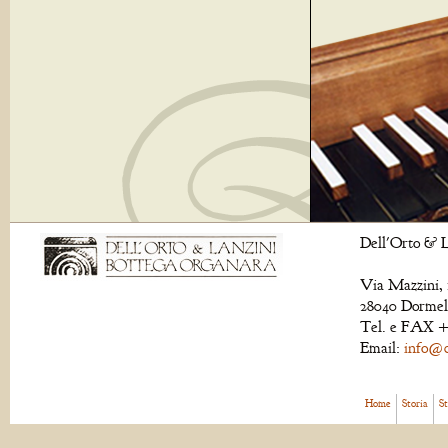
Dell'Orto & L
Via Mazzini, 
28040 Dormell
Tel. e FAX +
Email:
info@de
Home
Storia
S