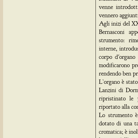
venne introdott
vennero aggiunti
Agli inizi del X
Bernasconi app
strumento: rim
interne, introdu
corpo d'organo 
modificarono pr
rendendo ben pre
L’organo è stat
Lanzini di Dorm
ripristinato l
riportato alla co
Lo strumento è
dotato di una t
cromatica; è ino