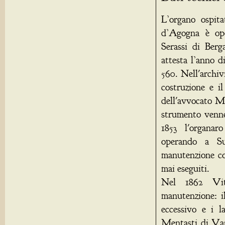
L’organo ospita
d’Agogna è ope
Serassi di Berg
attesta l’anno 
560. Nell'archiv
costruzione e il
dell'avvocato M
strumento venne
1853 l'organar
operando a Su
manutenzione co
mai eseguiti.
Nel 1862 Vit
manutenzione: i
eccessivo e i l
Mentasti di Vare