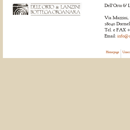
Dell'Orto & L
Via Mazzini, 
28040 Dormell
Tel. e FAX +
Email:
info@de
Homepage
Unser