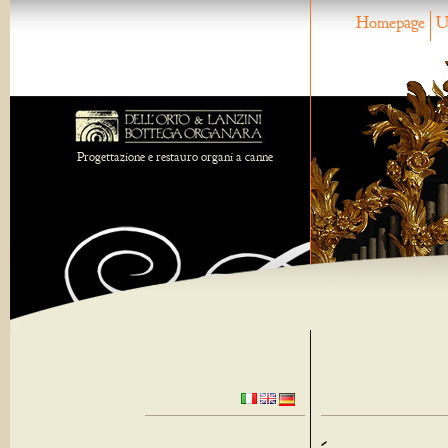
Homepage
U
Progettazione e restauro organi a canne
-